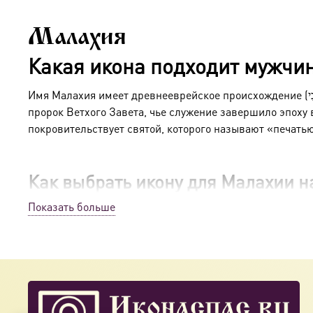
Малахия
Какая икона подходит мужчи
пророк Ветхого Завета, чье служение завершило эпоху
покровительствует святой, которого называют «печать
Как выбрать икону для Малахии 
Показать больше
Православное имя, данное при Крещении — это не прост
Как это было раньше:
Традиционно имя для новорожденного выбирали по Свят
близких к его рождению или дню Крещения (обычно на 
Как это принято сейчас: