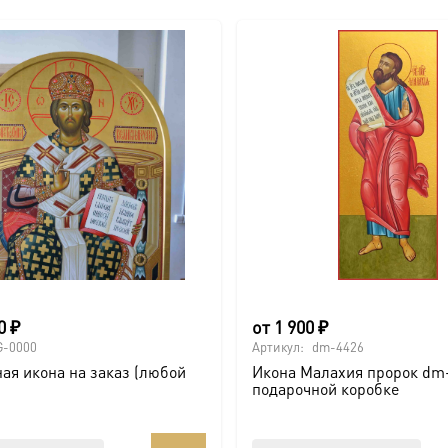
00
₽
от
1 900
₽
G-0000
Артикул:
dm-4426
ая икона на заказ (любой
Икона Малахия пророк dm
подарочной коробке