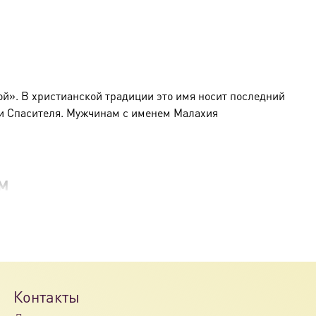
л мой»
. В христианской традиции это имя носит последний
ии Спасителя. Мужчинам с именем Малахия
м
го, чье имя человек будет носить всю жизнь.
го, память которого празднуется в один из дней,
очестивый обычай.
Контакты