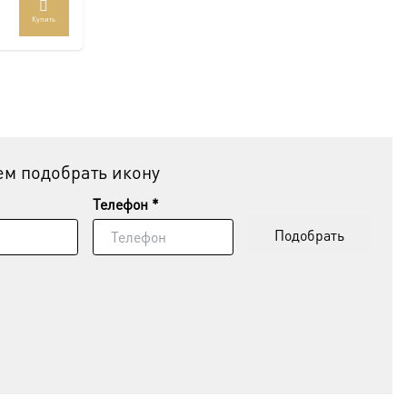
Купить
ар
ет
колько
иаций.
ии
но
рать
м подобрать икону
анице
Телефон *
ра.
Подобрать