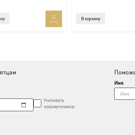
ину
В корзину
Купить
вятцам
Поможе
Имя
Учитывать
новомучеников