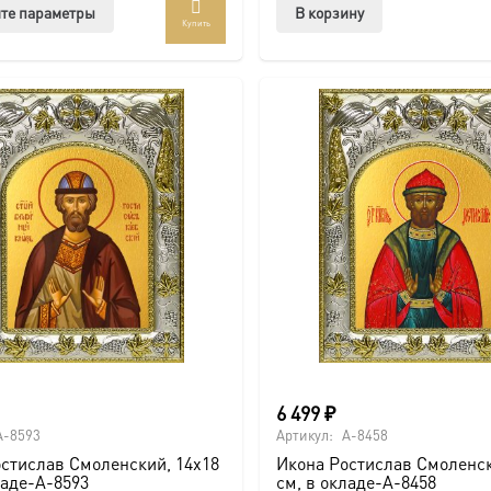
Этот
те параметры
В корзину
Купить
товар
имеет
несколько
вариаций.
Опции
можно
выбрать
на
странице
товара.
6 499
₽
A-8593
Артикул:
A-8458
стислав Смоленский, 14х18
Икона Ростислав Смоленск
ладе-A-8593
см, в окладе-A-8458