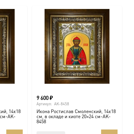
9 600
₽
Артикул:
AK-8458
ий, 14х18
Икона Ростислав Смоленский, 14х18
 см-AK-
см, в окладе и киоте 20×24 см-AK-
8458