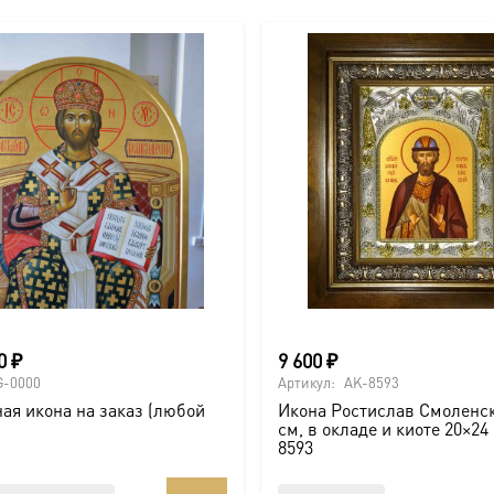
00
₽
9 600
₽
G-0000
Артикул:
AK-8593
ая икона на заказ (любой
Икона Ростислав Смоленск
см, в окладе и киоте 20×24
8593