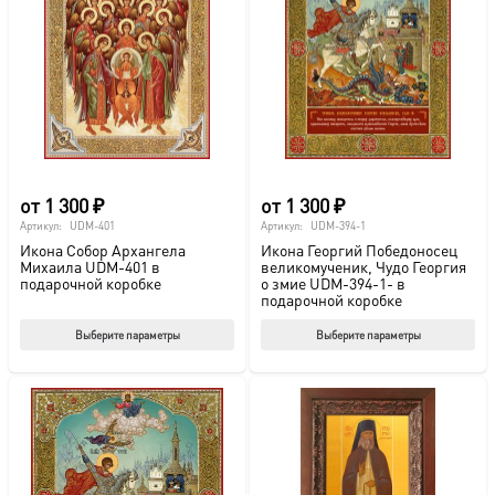
от
1 300
₽
от
1 300
₽
Артикул:
UDM-401
Артикул:
UDM-394-1
Икона Собор Архангела
Икона Георгий Победоносец
Михаила UDM-401 в
великомученик, Чудо Георгия
подарочной коробке
о змие UDM-394-1- в
подарочной коробке
Этот
Этот
Выберите параметры
Выберите параметры
товар
тов
имеет
име
несколько
нес
вариаций.
вар
Опции
Опц
можно
мож