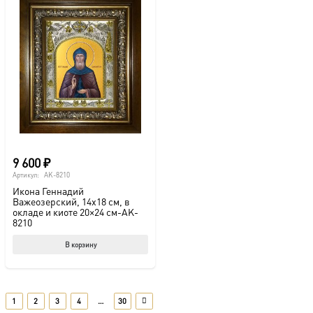
9 600
₽
Артикул:
AK-8210
Икона Геннадий
Важеозерский, 14х18 см, в
окладе и киоте 20×24 см-AK-
8210
В корзину
1
2
3
4
…
30