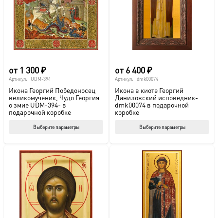
выбрать
выб
на
на
странице
стр
товара.
това
от
1 300
₽
от
6 400
₽
Артикул:
UDM-394
Артикул:
dmk00074
Икона Георгий Победоносец
Икона в киоте Георгий
великомученик, Чудо Георгия
Даниловский исповедник-
о змие UDM-394- в
dmk00074 в подарочной
подарочной коробке
коробке
Этот
Этот
Выберите параметры
Выберите параметры
товар
тов
имеет
име
несколько
нес
вариаций.
вар
Опции
Опц
можно
мож
выбрать
выб