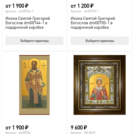
от
1 900
₽
от
1 200
₽
Артикул:
dm00744-1
Артикул:
dm00750-1
Икона Святой Григорий
Икона Святой Григорий
Богослов dm00744-1 в
Богослов dm00750-1 в
подарочной коробке
подарочной коробке
Этот
Этот
Выберите параметры
Выберите параметры
товар
тов
имеет
име
несколько
нес
вариаций.
вар
Опции
Опц
можно
мож
выбрать
выб
на
на
странице
стр
товара.
това
от
1 900
₽
9 600
₽
Артикул:
dm00736
Артикул:
AK-8610