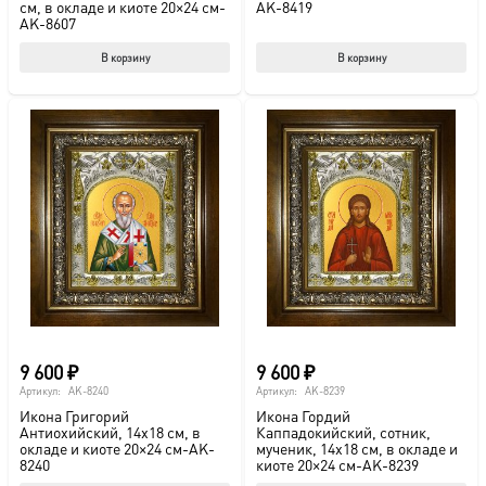
см, в окладе и киоте 20×24 см-
AK-8419
AK-8607
В корзину
В корзину
9 600
₽
9 600
₽
Артикул:
AK-8240
Артикул:
AK-8239
Икона Григорий
Икона Гордий
Антиохийский, 14х18 см, в
Каппадокийский, сотник,
окладе и киоте 20×24 см-AK-
мученик, 14х18 см, в окладе и
8240
киоте 20×24 см-AK-8239