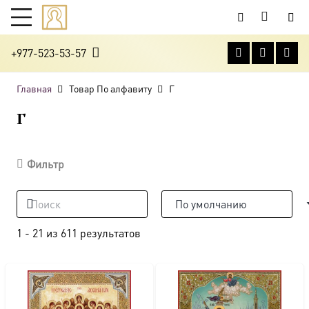
+977-523-53-57
Главная
Товар По алфавиту
Г
Г
Фильтр
1
-
21
из
611
результатов