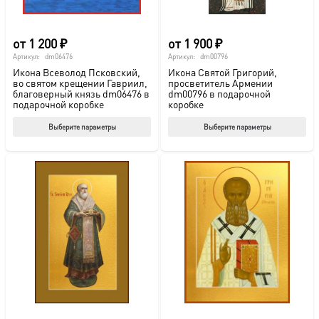
товара.
това
от
1 200
₽
от
1 900
₽
Артикул:
dm06476
Артикул:
dm00796
Икона Всеволод Псковский,
Икона Святой Григорий,
во святом крещении Гавриил,
просветитель Армении
благоверный князь dm06476 в
dm00796 в подарочной
подарочной коробке
коробке
Этот
Этот
Выберите параметры
Выберите параметры
товар
тов
имеет
име
несколько
нес
вариаций.
вар
Опции
Опц
можно
мож
выбрать
выб
на
на
странице
стр
товара.
това