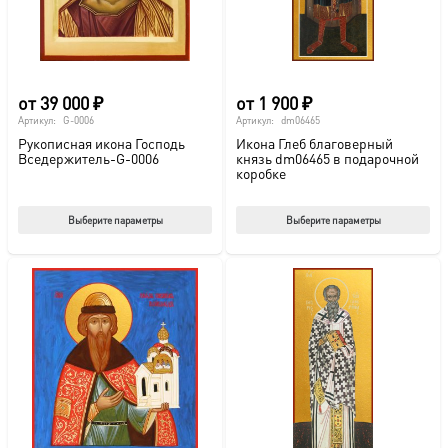
на
на
странице
стр
товара.
това
от
39 000
₽
от
1 900
₽
Артикул:
G-0006
Артикул:
dm06465
Рукописная икона Господь
Икона Глеб благоверный
Вседержитель-G-0006
князь dm06465 в подарочной
коробке
Этот
Этот
Выберите параметры
Выберите параметры
товар
тов
имеет
име
несколько
нес
вариаций.
вар
Опции
Опц
можно
мож
выбрать
выб
на
на
странице
стр