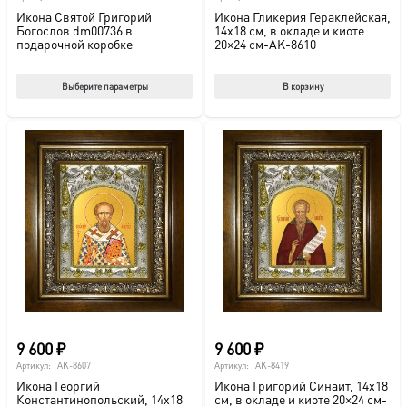
Икона Святой Григорий
Икона Гликерия Гераклейская,
Богослов dm00736 в
14х18 см, в окладе и киоте
подарочной коробке
20×24 см-AK-8610
Этот
Выберите параметры
В корзину
товар
имеет
несколько
вариаций.
Опции
можно
выбрать
на
странице
товара.
9 600
₽
9 600
₽
Артикул:
AK-8607
Артикул:
AK-8419
Икона Георгий
Икона Григорий Синаит, 14х18
Константинопольский, 14х18
см, в окладе и киоте 20×24 см-