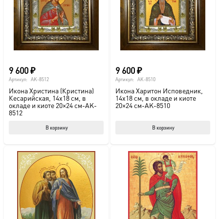
выбрать
на
странице
товара.
9 600
₽
9 600
₽
Артикул:
AK-8512
Артикул:
AK-8510
Икона Христина (Кристина)
Икона Харитон Исповедник,
Кесарийская, 14х18 см, в
14х18 см, в окладе и киоте
окладе и киоте 20×24 см-AK-
20×24 см-AK-8510
8512
В корзину
В корзину