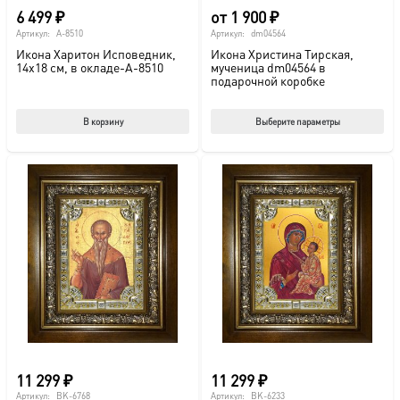
6 499
₽
от
1 900
₽
Артикул:
A-8510
Артикул:
dm04564
Икона Харитон Исповедник,
Икона Христина Тирская,
14х18 см, в окладе-A-8510
мученица dm04564 в
подарочной коробке
Этот
В корзину
Выберите параметры
тов
име
нес
вар
Опц
мож
выб
на
стр
това
11 299
₽
11 299
₽
Артикул:
BK-6768
Артикул:
BK-6233