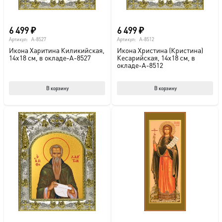
товара.
това
6 499
₽
6 499
₽
Артикул:
A-8527
Артикул:
A-8512
Икона Харитина Киликийская,
Икона Христина (Кристина)
14х18 см, в окладе-A-8527
Кесарийская, 14х18 см, в
окладе-A-8512
В корзину
В корзину