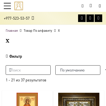
+977-523-53-57
Главная
Товар По алфавиту
Х
Х
Фильтр
1
-
21
из
37
результатов