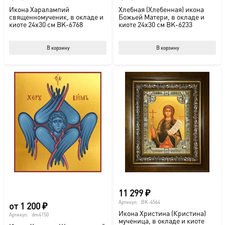
Икона Харалампий
Хлебная (Хлебенная) икона
священномученик, в окладе и
Божьей Матери, в окладе и
киоте 24х30 см BK-6768
киоте 24х30 см BK-6233
В корзину
В корзину
11 299
₽
Артикул:
BK-4564
от
1 200
₽
Икона Христина (Кристина)
Артикул:
dm4150
мученица, в окладе и киоте