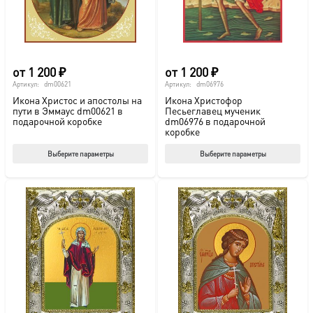
от
1 200
₽
от
1 200
₽
Артикул:
dm00621
Артикул:
dm06976
Икона Христос и апостолы на
Икона Христофор
пути в Эммаус dm00621 в
Песьеглавец мученик
подарочной коробке
dm06976 в подарочной
коробке
Этот
Этот
Выберите параметры
Выберите параметры
товар
тов
имеет
име
несколько
нес
вариаций.
вар
Опции
Опц
можно
мож
выбрать
выб
на
на
странице
стр