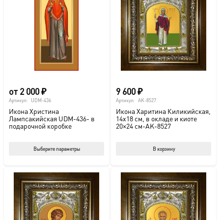
от
2 000
₽
9 600
₽
Артикул:
UDM-436
Артикул:
AK-8527
Икона Христина
Икона Харитина Киликийская,
Лампсакийская UDM-436- в
14х18 см, в окладе и киоте
подарочной коробке
20×24 см-AK-8527
Этот
Выберите параметры
В корзину
товар
имеет
несколько
вариаций.
Опции
можно