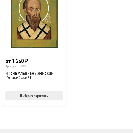
от
1 260
₽
Артикул:
m0133
Икона Альвиан Анейский
(Аникийский)
Этот
Выберите параметры
товар
имеет
несколько
вариаций.
Опции