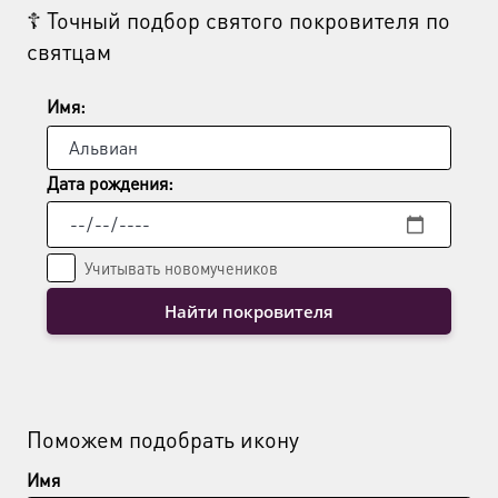
☦ Точный подбор святого покровителя по
можно
святцам
выбрать
на
странице
Имя:
товара.
Дата рождения:
Учитывать новомучеников
Найти покровителя
Поможем подобрать икону
Имя