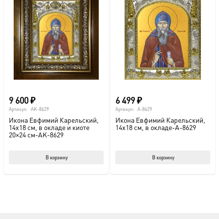
9 600
₽
6 499
₽
Артикул:
AK-8629
Артикул:
A-8629
Икона Евфимий Карельский,
Икона Евфимий Карельский,
14х18 см, в окладе и киоте
14х18 см, в окладе-A-8629
20×24 см-AK-8629
В корзину
В корзину