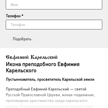
Телефон *
Подобрать
Евфимий Карельский
Икона преподобного Евфимия
Карельского
Пустынножитель, просветитель Карельской земли
Преподобный Евфимий Карельский — святой
Русской Православной Церкви, монах-подвижник,
проповедник христианства среди карельского
народа. Его жизнь и миссионерский подвиг стали