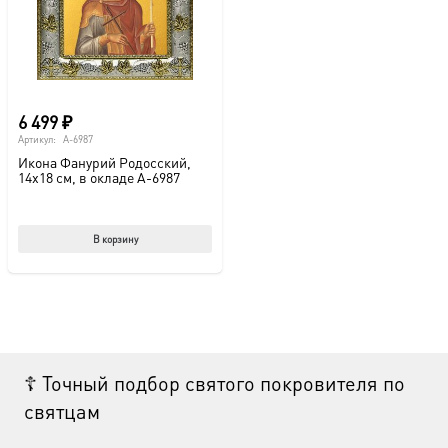
6 499
₽
Артикул:
A-6987
Икона Фанурий Родосский,
14х18 см, в окладе A-6987
В корзину
☦ Точный подбор святого покровителя по
святцам