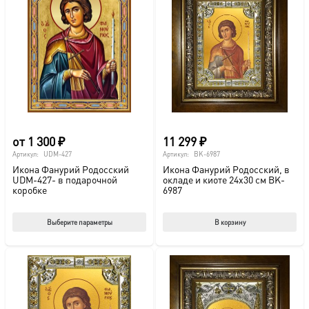
от
1 300
₽
11 299
₽
Артикул:
UDM-427
Артикул:
BK-6987
Икона Фанурий Родосский
Икона Фанурий Родосский, в
UDM-427- в подарочной
окладе и киоте 24х30 см BK-
коробке
6987
Этот
Выберите параметры
В корзину
товар
имеет
несколько
вариаций.
Опции