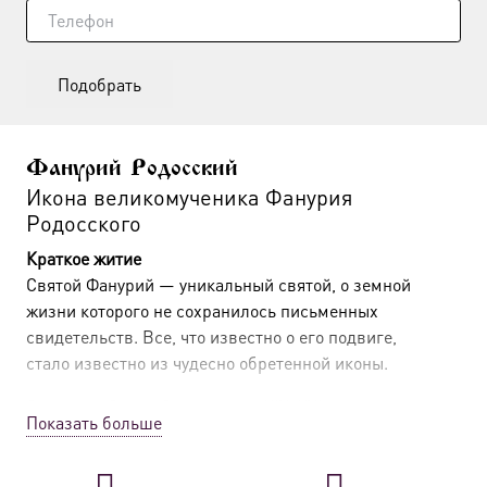
Подобрать
Фанурий Родосский
Икона великомученика Фанурия
Родосского
Краткое житие
Святой Фанурий — уникальный святой, о земной
жизни которого не сохранилось письменных
свидетельств. Все, что известно о его подвиге,
стало известно из чудесно обретенной иконы
.
Эта икона была обнаружена в XIV–XVI веках на
Показать больше
острове Родос во время работ по восстановлению
крепостных стен. Среди руин древней церкви
нашли множество повреждённых икон, но одна — с