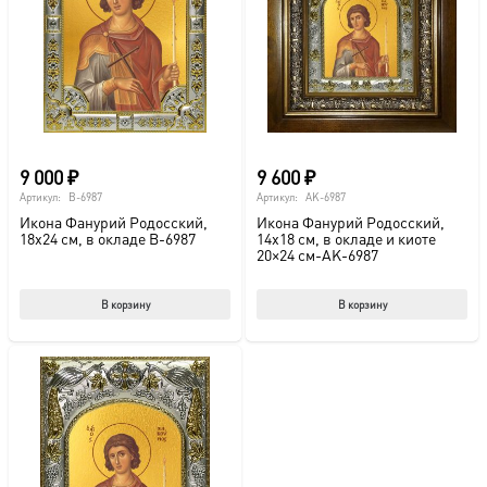
можно
выбрать
на
странице
товара.
9 000
₽
9 600
₽
Артикул:
B-6987
Артикул:
AK-6987
Икона Фанурий Родосский,
Икона Фанурий Родосский,
18х24 см, в окладе B-6987
14х18 см, в окладе и киоте
20×24 см-AK-6987
В корзину
В корзину