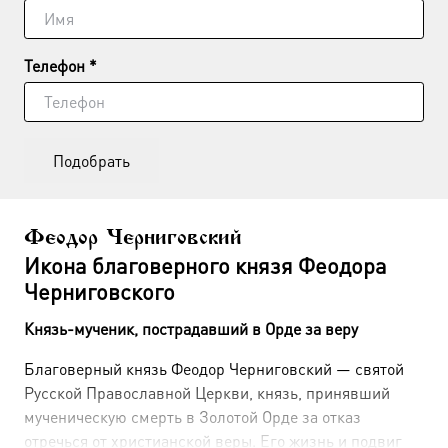
Телефон *
Подобрать
Феодор Черниговский
Икона благоверного князя Феодора
Черниговского
Князь-мученик, пострадавший в Орде за веру
Благоверный князь Феодор Черниговский — святой
Русской Православной Церкви, князь, принявший
мученическую смерть в Золотой Орде за отказ
отречься от христианской веры. Его жизнь и подвиг