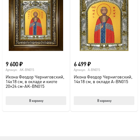
9 600
₽
6 499
₽
Артикул:
AK-BN015
Артикул:
A-BN015
Икона Феодор Черниговский,
Икона Феодор Черниговский,
14х18 см, в окладе и киоте
14х18 см, в окладе A-BN015
20×24 см-AK-BN015
В корзину
В корзину