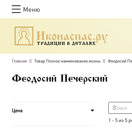
Меню
ТРАДИЦИИ В ДЕТАЛЯХ
Главная
Товар Полное наименование иконы
Феодосий П
Феодосий Печерский
Цена
1
-
5
из
5
р