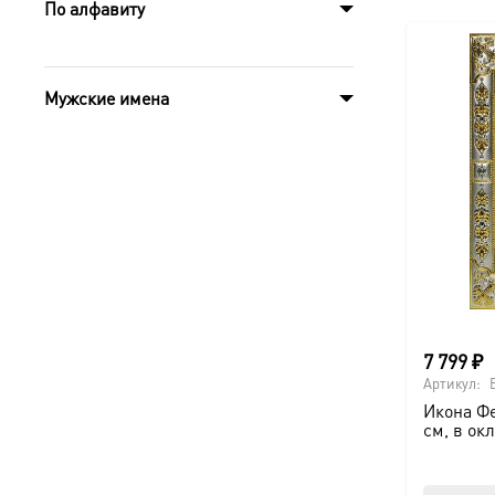
По алфавиту
Мужские имена
7 799
₽
Артикул:
Икона Фе
см, в ок