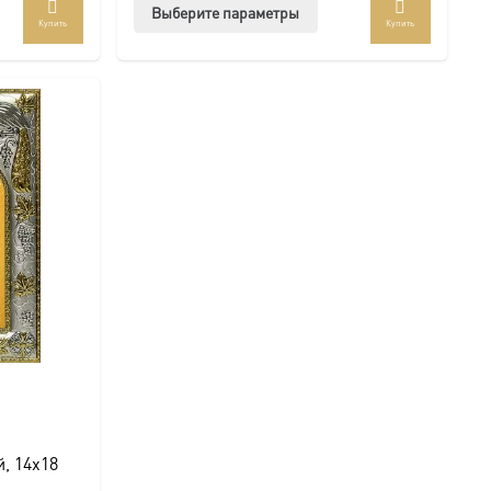
Этот
Выберите параметры
Купить
Купить
товар
имеет
несколько
вариаций.
Опции
можно
выбрать
на
странице
товара.
, 14х18