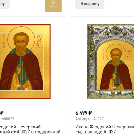
ину
В корзину
Купить
0
₽
6 499
₽
dm00027
Артикул:
A-027
еодосий Печерский
Икона Феодосий Печерский
бный dm00027 в подарочной
см, в окладе A-027