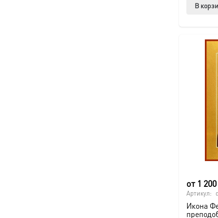
В корз
от
1 20
Артикул:
Икона Ф
преподо