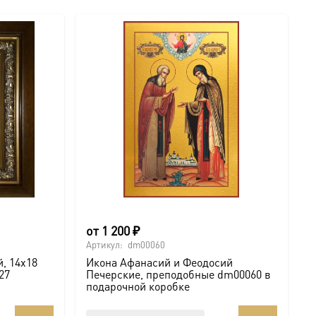
от
1 200
₽
Артикул:
dm00060
, 14х18
Икона Афанасий и Феодосий
27
Печерские, преподобные dm00060 в
подарочной коробке