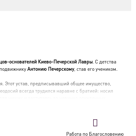
тцов-основателей Киево-Печерской Лавры
. С детства
к подвижнику
Антонию Печерскому
, став его учеником
.
ля
. Этот устав, предписывавший общее имущество,
Феодосий всегда трудился наравне с братией: носил
 для нищих и заступаясь за невинно осужденных
.
Работа по Благословению