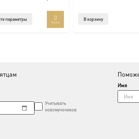
Этот
те параметры
В корзину
Купить
товар
имеет
несколько
вариаций.
Опции
можно
выбрать
вятцам
Поможе
на
странице
Имя
товара.
Учитывать
новомучеников