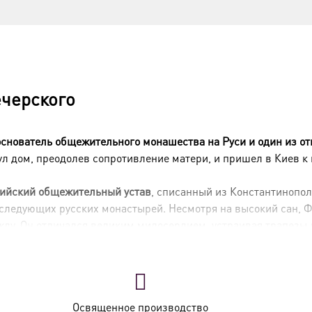
черского
основатель общежительного монашества на Руси и один из о
ул дом, преодолев сопротивление матери, и пришел в Киев 
ийский общежительный устав
, списанный из Константинопо
последующих русских монастырей
. Несмотря на высокий сан, 
жду
. Он отличался великим милосердием, устраивая трапезы
бретены нетленными в 1091 году
.
Освященное производство
аровании сил для несения монашеских и иноческих трудов.