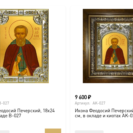
9 600
₽
B-027
Артикул:
AK-027
одосий Печерский, 18х24
Икона Феодосий Печерский
ладе B-027
см, в окладе и киотах AK-0