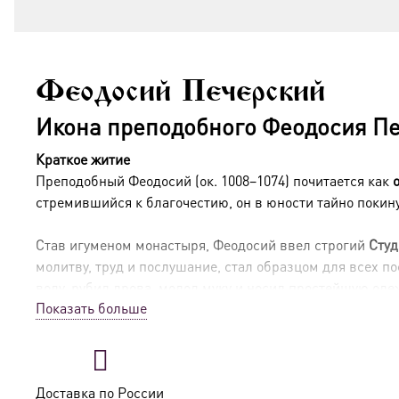
Феодосий Печерский
Икона преподобного Феодосия Пе
Краткое житие
Преподобный Феодосий (ок. 1008–1074) почитается как
стремившийся к благочестию, он в юности тайно покин
Став игуменом монастыря, Феодосий ввел строгий
Студ
молитву, труд и послушание, стал образцом для всех 
воду, рубил дрова, молол муку и носил простейшую оде
Показать больше
Скончался преподобный в 1074 году, а его мощи были о
В чём помогает молитва преподобному Феодосию
Доставка по России
Об укреплении в вере и monastic призвании
, о д