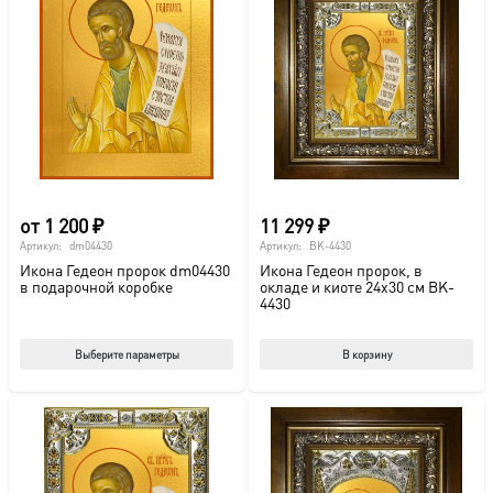
от
1 200
₽
11 299
₽
Артикул:
dm04430
Артикул:
BK-4430
Икона Гедеон пророк dm04430
Икона Гедеон пророк, в
в подарочной коробке
окладе и киоте 24х30 см BK-
4430
Этот
Выберите параметры
В корзину
товар
имеет
несколько
вариаций.
Опции