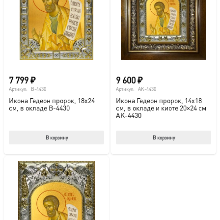
можно
выбрать
на
странице
товара.
7 799
₽
9 600
₽
Артикул:
B-4430
Артикул:
AK-4430
Икона Гедеон пророк, 18х24
Икона Гедеон пророк, 14х18
см, в окладе B-4430
см, в окладе и киоте 20×24 см
AK-4430
В корзину
В корзину