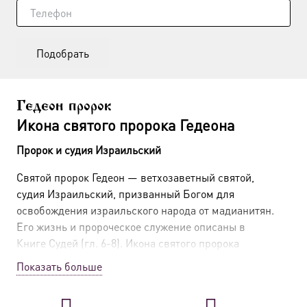
Подобрать
Гедеон пророк
Икона святого пророка Гедеона
Пророк и судия Израильский
Святой пророк Гедеон — ветхозаветный святой,
судия Израильский, призванный Богом для
освобождения израильского народа от мадианитян.
Его жизнь и пророческое служение описаны в
Книге Судей (гл. 6-8). Икона святого пророка
Гедеона — это образ мужественного воина и
Показать больше
прозорливца, чье заступничество особенно значимо
для тех, кто ищет вразумления в трудных