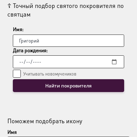
☦ Точный подбор святого покровителя по
можно
мож
святцам
выбрать
выб
на
на
странице
стр
Имя:
товара.
това
Дата рождения:
Учитывать новомучеников
Найти покровителя
Поможем подобрать икону
Имя