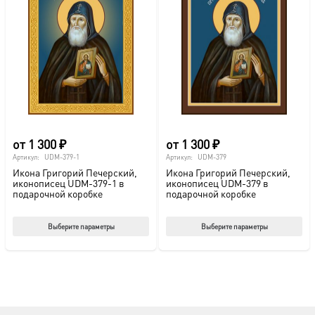
от
1 300
₽
от
1 300
₽
Артикул:
UDM-379-1
Артикул:
UDM-379
Икона Григорий Печерский,
Икона Григорий Печерский,
иконописец UDM-379-1 в
иконописец UDM-379 в
подарочной коробке
подарочной коробке
Этот
Этот
Выберите параметры
Выберите параметры
товар
тов
имеет
име
несколько
нес
вариаций.
вар
Опции
Опц