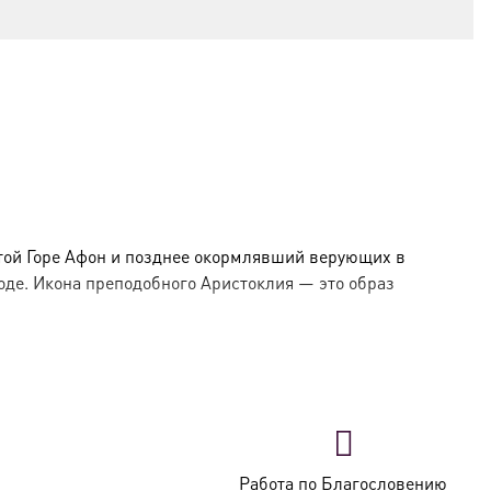
той Горе Афон и позднее окормлявший верующих в
де. Икона преподобного Аристоклия — это образ
мье благочестивых крестьян. В 1876 году он
стыре. Прожив на Афоне около 20 лет, он стяжал
духовного окормления верующих. Он поселился при
Работа по Благословению