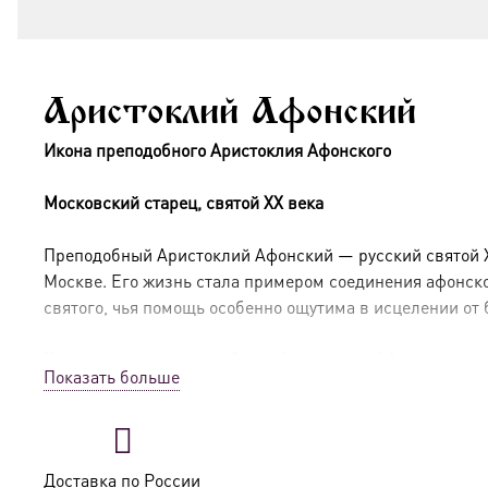
Аристоклий Афонский
Икона преподобного Аристоклия Афонского
Московский старец, святой XX века
Преподобный Аристоклий Афонский — русский святой X
Москве. Его жизнь стала примером соединения афонско
святого, чья помощь особенно ощутима в исцелении от
Краткое житие преподобного Аристоклия Афонского
Показать больше
Преподобный Аристоклий (в миру Алексей Алексеевич Ам
отправился на Афон, где был пострижен в монашество 
дар старчества и чудотворений. В 1894 году отец Ари
Доставка по России