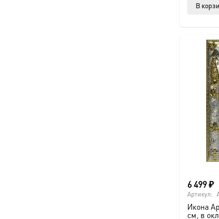
В корз
6 499
₽
Артикул:
Икона Ар
см, в ок