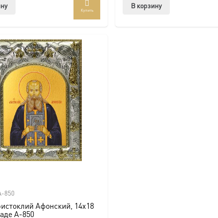
ину
В корзину
Купить
A-850
истоклий Афонский, 14х18
ладе A-850