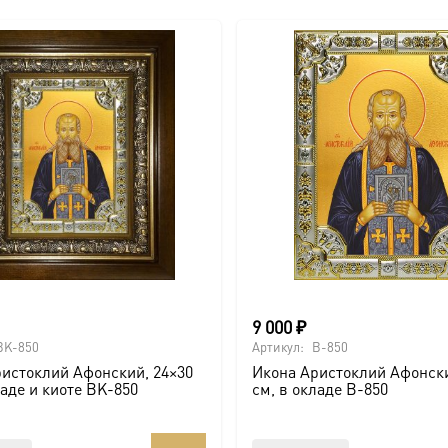
9 000
₽
BK-850
Артикул:
B-850
истоклий Афонский, 24×30
Икона Аристоклий Афонски
ладе и киоте BK-850
см, в окладе B-850