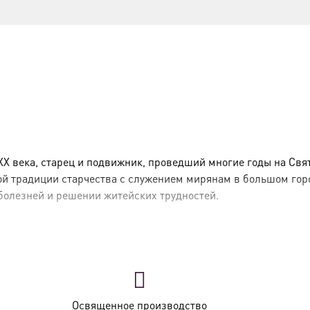
X века, старец и подвижник, проведший многие годы на Свя
й традиции старчества с служением мирянам в большом горо
 болезней и решении житейских трудностей.
вросиев) родился в 1846 году в Оренбургской губернии в се
с именем Аристоклий в Русском Свято-Пантелеимоновом мона
стоклий был направлен в Москву для сбора пожертвований и 
Освященное производство