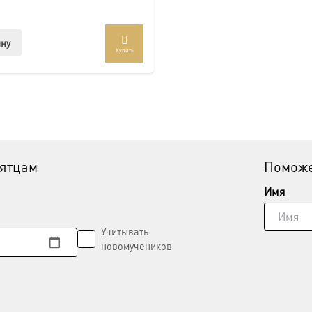
ину
Купить
вятцам
Поможе
Имя
Учитывать
новомучеников