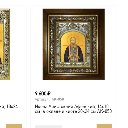
9 600
₽
Артикул:
AK-850
й, 18х24
Икона Аристоклий Афонский, 14х18
см, в окладе и киоте 20×24 см AK-850