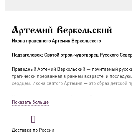
Артемий Веркольский
Икона праведного Артемия Веркольского
Подзаголовок: Святой отрок-чудотворец Русского Севе
Праведный Артемий Веркольский — почитаемый русский
трагически прерванная в раннем возрасте, и последую
сердцем. Икона святого Артемия — это образ детской 
Краткое житие праведного Артемия Веркольского
Показать больше
Святой Артемий родился в 1532 году в крестьянской се
богобоязненностью и трудолюбием, сторонился детских
Односельчане, по суеверным представлениям, сочли та
Доставка по России