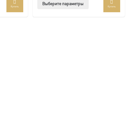
Этот
Выберите параметры
Купить
Купить
ар
товар
ет
имеет
колько
несколько
иаций.
вариаций.
ии
Опции
но
можно
рать
выбрать
на
анице
странице
ра.
товара.