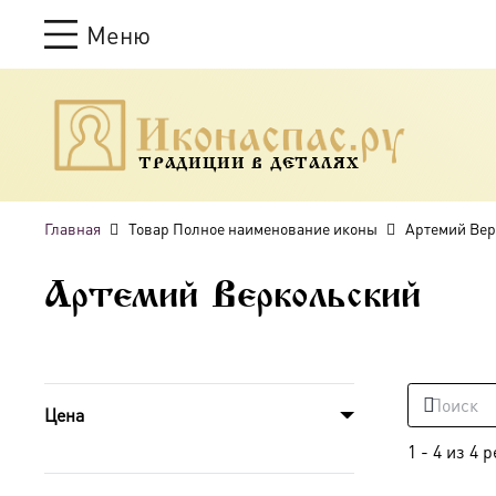
Меню
ТРАДИЦИИ В ДЕТАЛЯХ
Главная
Товар Полное наименование иконы
Артемий Вер
Артемий Веркольский
Цена
1
-
4
из
4
р