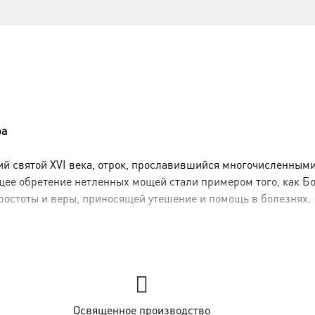
ра
 святой XVI века, отрок, прославившийся многочисленными
щее обретение нетленных мощей стали примером того, как Бо
простоты и веры, приносящей утешение и помощь в болезнях.
мье в селе Веркола на реке Пинеге
. С детских лет он отлича
 игр
. В 1545 году двенадцатилетний Артемий погиб во врем
кую смерть знаком Божьего гнева и оставили его тело непог
Освященное производство