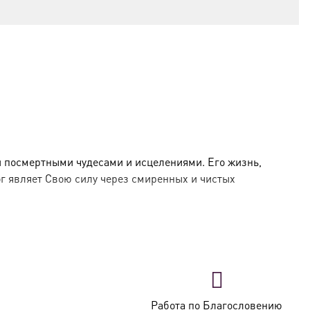
 посмертными чудесами и исцелениями. Его жизнь,
г являет Свою силу через смиренных и чистых
лся кротостью, послушанием родителям,
я работы в поле, пораженный ударом молнии
.
ребенным в лесу, прикрыв его лишь хворостом и
Работа по Благословению