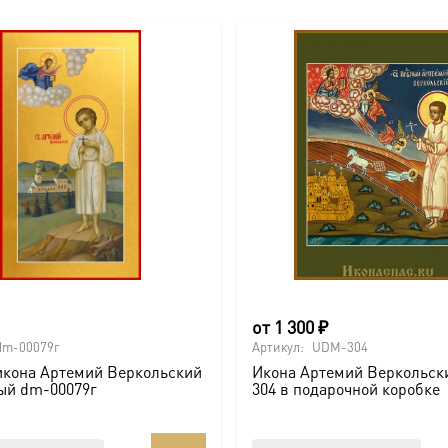
от
1 300
₽
dm-00079г
Артикул:
UDM-304
икона Артемий Веркольский
Икона Артемий Веркольс
ый dm-00079г
304 в подарочной коробке