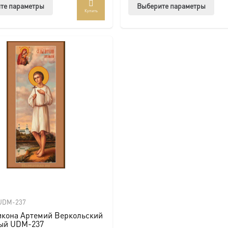
Этот
Этот
те параметры
Выберите параметры
Купить
товар
тов
имеет
име
несколько
нес
вариаций.
вар
Опции
Опц
можно
мож
выбрать
выб
на
на
странице
стр
товара.
това
UDM-237
икона Артемий Веркольский
ый UDM-237