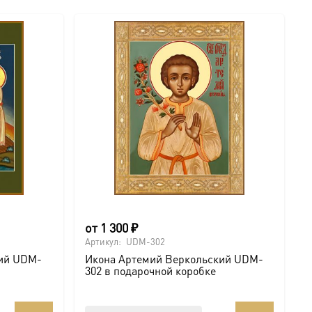
от
1 300
₽
Артикул:
UDM-302
кий UDM-
Икона Артемий Веркольский UDM-
302 в подарочной коробке