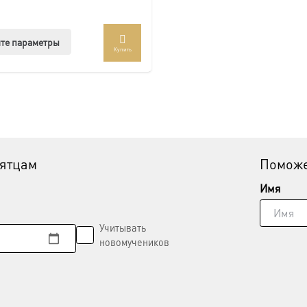
Этот
те параметры
Купить
товар
имеет
несколько
вариаций.
Опции
можно
выбрать
вятцам
Поможе
на
странице
Имя
товара.
Учитывать
новомучеников