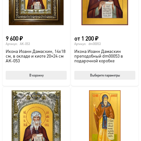
9 600
₽
от
1 200
₽
Артикул:
AK-053
Артикул:
dm00053
Икона Иоанн Дамаскин, 14х18
Икона Иоанн Дамаскин
см, в окладе и киоте 20×24 см
преподобный dm00053 в
AK-053
подарочной коробке
Этот
В корзину
Выберите параметры
тов
име
нес
вар
Опц
мож
выб
на