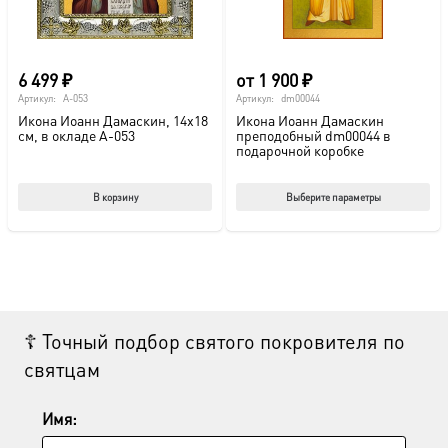
стр
това
6 499
₽
от
1 900
₽
Артикул:
A-053
Артикул:
dm00044
Икона Иоанн Дамаскин, 14х18
Икона Иоанн Дамаскин
см, в окладе A-053
преподобный dm00044 в
подарочной коробке
Этот
В корзину
Выберите параметры
тов
име
нес
вар
Опц
☦ Точный подбор святого покровителя по
мож
святцам
выб
на
стр
Имя:
това