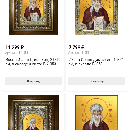
можно
мож
выбрать
выб
на
на
странице
стр
товара.
това
11 299
₽
7 799
₽
Артикул:
BK-053
Артикул:
B-053
Икона Иоанн Дамаскин, 24×30
Икона Иоанн Дамаскин, 18х24
см, в окладе и киоте BK-053
см, в окладе B-053
В корзину
В корзину