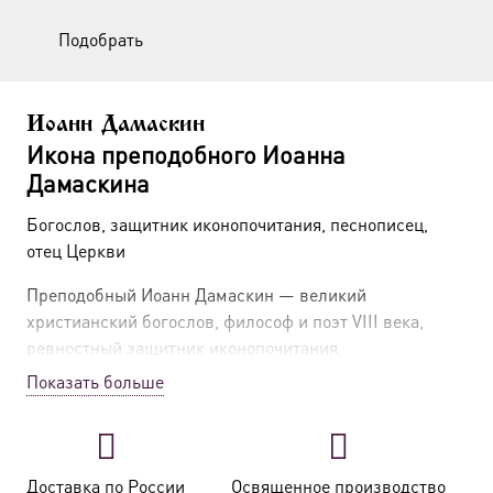
Подобрать
Иоанн Дамаскин
Икона преподобного Иоанна
Дамаскина
Богослов, защитник иконопочитания, песнописец,
отец Церкви
Преподобный Иоанн Дамаскин — великий
христианский богослов, философ и поэт VIII века,
ревностный защитник иконопочитания,
систематизатор православного вероучения и автор
Показать больше
многих церковных песнопений. Его жизнь и труды
стали одним из столпов православного богословия
и богослужения. Икона преподобного Иоанна
Дамаскина — это образ святого, чье заступничество
Доставка по России
Освященное производство