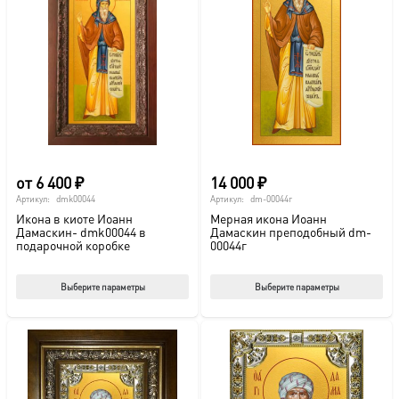
от
6 400
₽
14 000
₽
Артикул:
dmk00044
Артикул:
dm-00044г
Икона в киоте Иоанн
Мерная икона Иоанн
Дамаскин- dmk00044 в
Дамаскин преподобный dm-
подарочной коробке
00044г
Этот
Этот
Выберите параметры
Выберите параметры
товар
тов
имеет
име
несколько
нес
вариаций.
вар
Опции
Опц