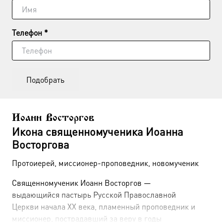
Телефон *
Подобрать
Иоанн Восторгов
Икона священномученика Иоанна
Восторгова
Протоиерей, миссионер-проповедник, новомученик
Священномученик Иоанн Восторгов —
выдающийся пастырь Русской Православной
Церкви начала XX века, пламенный проповедник и
миссионер, пострадавший за веру в годы