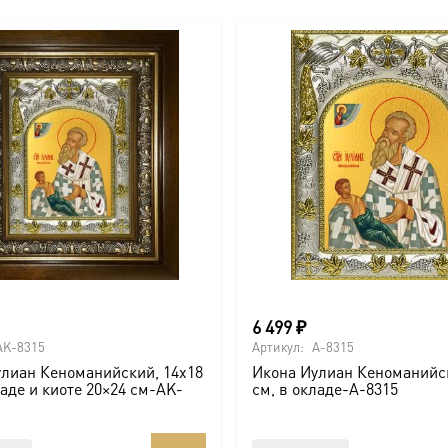
6 499
₽
AK-8315
Артикул:
A-8315
лиан Кеноманийский, 14х18
Икона Иулиан Кеноманийск
ладе и киоте 20×24 см-AK-
см, в окладе-A-8315