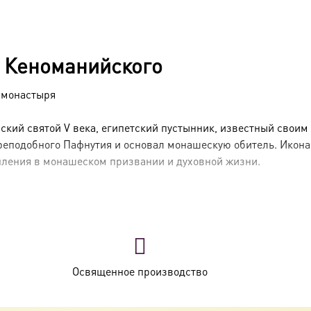
 Кеноманийского
 монастыря
ий святой V века, египетский пустынник, известный своим
реподобного Пафнутия и основал монашескую обитель. Икона
епления в монашеском призвании и духовной жизни.
го подвижника преподобного Пафнутия. Стремясь к высшим с
авником для других иноков, искавших строгой жизни. Подвиза
 мире около V века.
Освященное производство