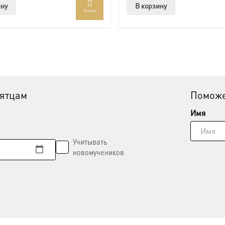
ину
В корзину
Купить
вятцам
Поможе
Имя
Учитывать
новомучеников