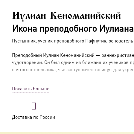
Иулиан Кеноманийский
Икона преподобного Иулиана
Пустынник, ученик преподобного Пафнутия, основатель
Преподобный Иулиан Кеноманийский — раннехристианск
чудотворений. Он был одним из ближайших учеников п
святого отшельника, чье заступничество ищут для укр
Краткое житие преподобного Иулиана Кеноманийского
Показать больше
Преподобный Иулиан был учеником великого египетско
глухую пустыню, где основал свою обитель и стал наст
стяжав дар прозорливости и чудотворений. Скончался в
Доставка по России
Дни памяти преподобного Иулиана Кеноманийского