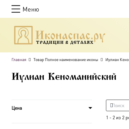
Меню
ТРАДИЦИИ В ДЕТАЛЯХ
Главная
Товар Полное наименование иконы
Иулиан Кен
Иулиан Кеноманийский
Цена
1
-
2
из
2
р