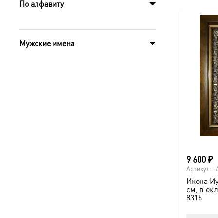
По алфавиту
Мужские имена
9 600
₽
Артикул:
Икона Иу
см, в ок
8315