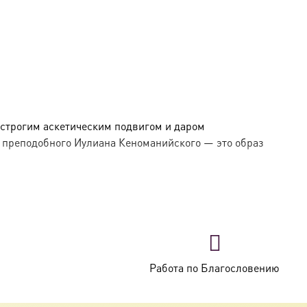
 строгим аскетическим подвигом и даром
 преподобного Иулиана Кеноманийского — это образ
тупеням безмолвия и молитвы, он удалился в
лся в посте, бдении и непрестанной молитве,
Работа по Благословению