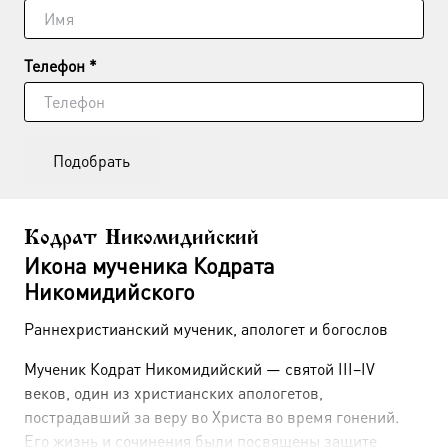
Телефон *
Подобрать
Кодрат Никомидийский
Икона мученика Кодрата
Никомидийского
Раннехристианский мученик, апологет и богослов
Мученик Кодрат Никомидийский — святой III–IV
веков, один из христианских апологетов,
пострадавший за веру во Христа во время гонений.
Его жизнь и сочинения были посвящены защите