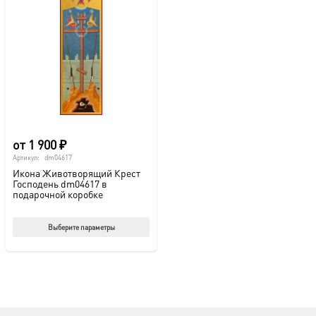
от
1 900
₽
Артикул:
dm04617
Икона Животворящий Крест
Господень dm04617 в
подарочной коробке
Этот
Выберите параметры
товар
имеет
несколько
вариаций.
Опции