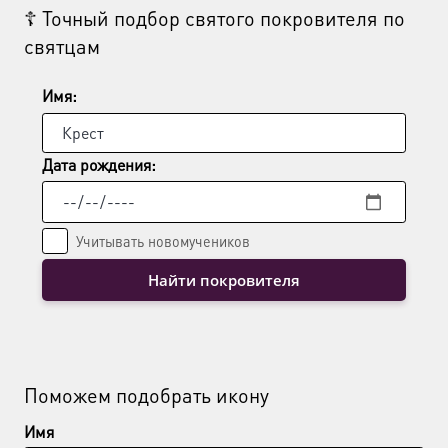
☦ Точный подбор святого покровителя по
можно
святцам
выбрать
на
странице
Имя:
товара.
Дата рождения:
Учитывать новомучеников
Найти покровителя
Поможем подобрать икону
Имя