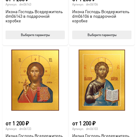
Артикул:
dm06143
Артикул:
dm06106
Икона Господь Вседержитель
Икона Господь Вседержитель
dm06143 в подарочной
dm06106 в подарочной
коробке
коробке
Этот
Этот
Выберите параметры
Выберите параметры
товар
тов
имеет
име
несколько
нес
вариаций.
вар
Опции
Опц
можно
мож
выбрать
выб
на
на
странице
стр
товара.
това
от
1 200
₽
от
1 200
₽
Артикул:
dm06133
Артикул:
dm06103
Икона Господь Вседержитель
Икона Господь Вседержитель