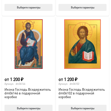
Этот
Этот
Выберите параметры
Выберите параметры
товар
тов
имеет
име
несколько
нес
вариаций.
вар
Опции
Опц
можно
мож
выбрать
выб
на
на
странице
стр
товара.
това
от
1 200
₽
от
1 200
₽
Артикул:
dm06146
Артикул:
dm06102
Икона Господь Вседержитель
Икона Господь Вседержитель
dm06146 в подарочной
dm06102 в подарочной
коробке
коробке
Этот
Этот
Выберите параметры
Выберите параметры