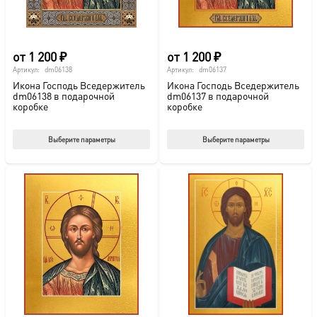
странице
стр
товара.
това
от
1 200
₽
от
1 200
₽
Артикул:
dm06138
Артикул:
dm06137
Икона Господь Вседержитель
Икона Господь Вседержитель
dm06138 в подарочной
dm06137 в подарочной
коробке
коробке
Этот
Этот
Выберите параметры
Выберите параметры
товар
тов
имеет
име
несколько
нес
вариаций.
вар
Опции
Опц
можно
мож
выбрать
выб
на
на
странице
стр
товара.
това