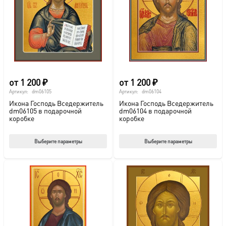
мож
выб
на
стр
това
от
1 200
₽
от
1 200
₽
Артикул:
dm06105
Артикул:
dm06104
Икона Господь Вседержитель
Икона Господь Вседержитель
dm06105 в подарочной
dm06104 в подарочной
коробке
коробке
Этот
Этот
Выберите параметры
Выберите параметры
товар
тов
имеет
име
несколько
нес
вариаций.
вар
Опции
Опц
можно
мож
выбрать
выб