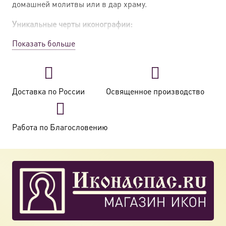
домашней молитвы или в дар храму.
Уникальные черты иконографии:
Икону Господа Вседержителя отличают
Показать больше
характерные особенности:
Христос Пантократор в традиционном
облачении
Доставка по России
Освященное производство
Евангелие в левой руке как символ Учения
Благословляющий жест правой руки
Работа по Благословению
Крестчатый нимб характерный только для
Господа Нашего Иисуса Христа
Строгие и милосердные черты лика
Современные верующие отмечают особую помощь
образа:
Молятся о прощении грехов и спасении души