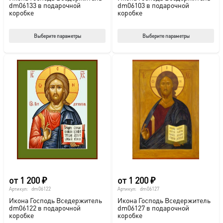
dm06133 в подарочной
dm06103 в подарочной
коробке
коробке
Этот
Этот
Выберите параметры
Выберите параметры
товар
тов
имеет
име
несколько
нес
вариаций.
вар
Опции
Опц
можно
мож
выбрать
выб
на
на
странице
стр
товара.
това
от
1 200
₽
от
1 200
₽
Артикул:
dm06122
Артикул:
dm06127
Икона Господь Вседержитель
Икона Господь Вседержитель
dm06122 в подарочной
dm06127 в подарочной
коробке
коробке