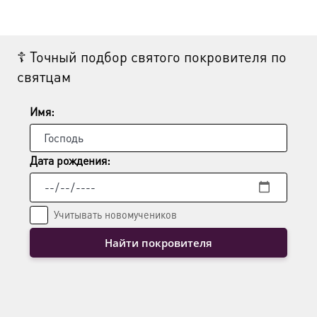
Опции
можно
выбрать
☦ Точный подбор святого покровителя по
на
святцам
странице
товара.
Имя:
Дата рождения:
Учитывать новомучеников
Найти покровителя