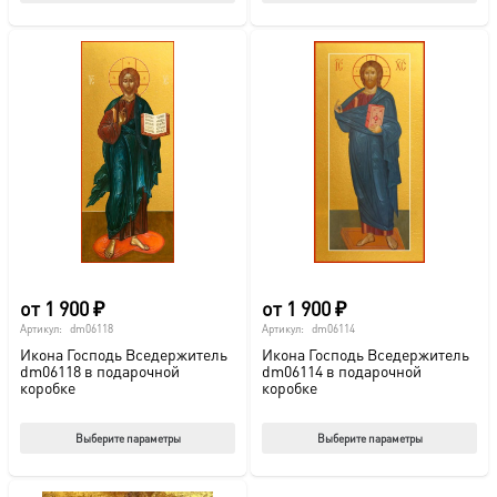
товар
тов
имеет
име
несколько
нес
вариаций.
вар
Опции
Опц
можно
мож
выбрать
выб
на
на
странице
стр
товара.
това
от
1 900
₽
от
1 900
₽
Артикул:
dm06118
Артикул:
dm06114
Икона Господь Вседержитель
Икона Господь Вседержитель
dm06118 в подарочной
dm06114 в подарочной
коробке
коробке
Этот
Этот
Выберите параметры
Выберите параметры
товар
тов
имеет
име