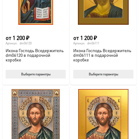
на
на
странице
стр
товара.
това
от
1 200
₽
от
1 200
₽
Артикул:
dm06120
Артикул:
dm06111
Икона Господь Вседержитель
Икона Господь Вседержитель
dm06120 в подарочной
dm06111 в подарочной
коробке
коробке
Этот
Этот
Выберите параметры
Выберите параметры
товар
тов
имеет
име
несколько
нес
вариаций.
вар
Опции
Опц
можно
мож
выбрать
выб
на
на