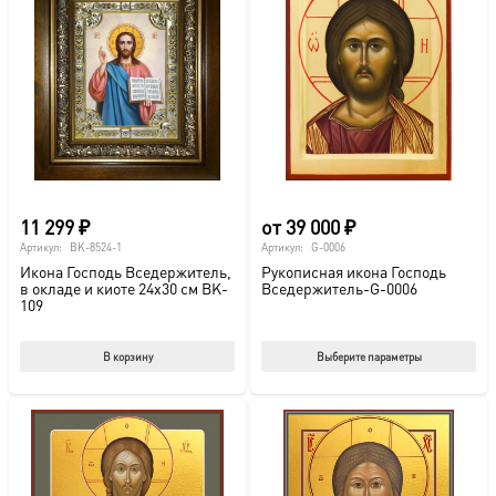
11 299
₽
от
39 000
₽
Артикул:
BK-8524-1
Артикул:
G-0006
Икона Господь Вседержитель,
Рукописная икона Господь
в окладе и киоте 24х30 см BK-
Вседержитель-G-0006
109
Этот
В корзину
Выберите параметры
тов
име
нес
вар
Опц