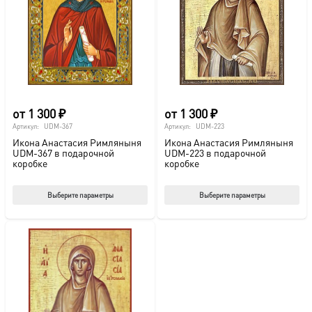
можно
мож
выбрать
выб
на
на
странице
стр
товара.
това
от
1 300
₽
от
1 300
₽
Артикул:
UDM-367
Артикул:
UDM-223
Икона Анастасия Римляныня
Икона Анастасия Римляныня
UDM-367 в подарочной
UDM-223 в подарочной
коробке
коробке
Этот
Этот
Выберите параметры
Выберите параметры
товар
тов
имеет
име
несколько
нес
вариаций.
вар
Опции
Опц
можно
мож
выбрать
выб