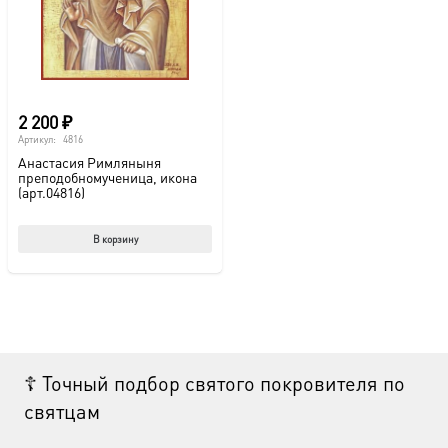
на
на
странице
стр
товара.
това
2 200
₽
Артикул:
4816
Анастасия Римляныня
преподобномученица, икона
(арт.04816)
В корзину
☦ Точный подбор святого покровителя по
святцам