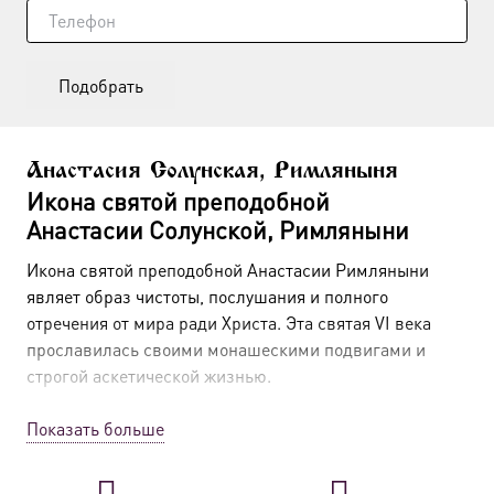
Подобрать
Анастасия Солунская, Римляныня
Икона святой преподобной
Анастасии Солунской, Римляныни
Икона святой преподобной Анастасии Римляныни
являет образ чистоты, послушания и полного
отречения от мира ради Христа. Эта святая VI века
прославилась своими монашескими подвигами и
строгой аскетической жизнью.
Краткое житие святой Анастасии
Показать больше
Святая Анастасия жила в VI веке в Риме. Рано
оставшись сиротой, она была взята на воспитание в