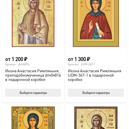
от
1 200
₽
от
1 300
₽
Артикул:
dm04816
Артикул:
UDM-367-1
Икона Анастасия Римляныня,
Икона Анастасия Римляныня
преподобномученица dm04816
UDM-367-1 в подарочной
в подарочной коробке
коробке
Этот
Этот
Выберите параметры
Выберите параметры
товар
тов
имеет
име
несколько
нес
вариаций.
вар
Опции
Опц