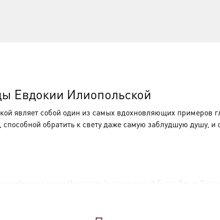
цы Евдокии Илиопольской
ой являет собой один из самых вдохновляющих примеров гл
способной обратить к свету даже самую заблудшую душу, и 
финикийском городе Илиополе (современный Баальбек в Лива
релом наступил, когда через стену она услышала чтение Св
шникам потрясли её.