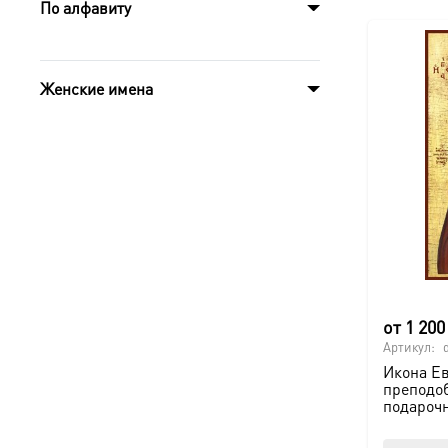
По алфавиту
Женские имена
от
1 20
Артикул:
Икона Е
преподо
подароч