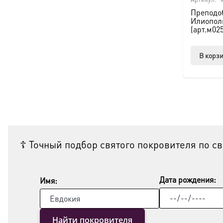
Преподо
Илиополь
(арт.м02
В корз
☦ Точный подбор святого покровителя по с
Дата рождения:
Имя:
Найти покровителя