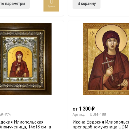
Этот
те параметры
В корзину
Купить
товар
имеет
несколько
вариаций.
Опции
можно
выбрать
на
странице
товара.
от
1 300
₽
AK-974
Артикул:
UDM-188
вдокия Илиопольская
Икона Евдокия Илиопольс
номученица, 14х18 см, в
преподобномученица UDM-