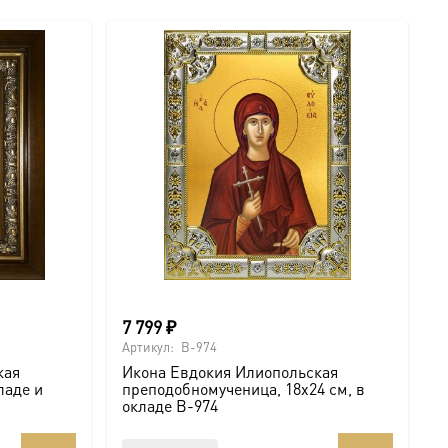
7 799
₽
Артикул:
B-974
кая
Икона Евдокия Илиопольская
ладе и
преподобномученица, 18х24 см, в
окладе B-974