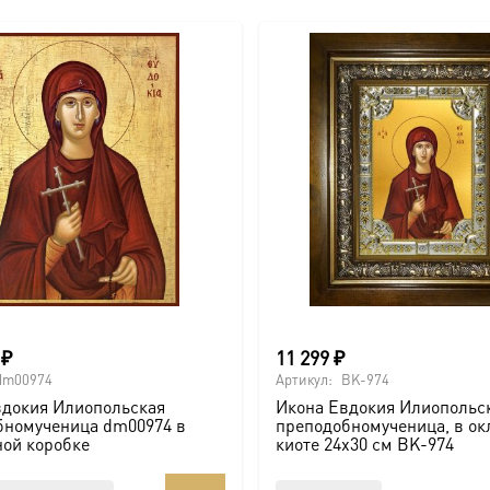
0
₽
11 299
₽
dm00974
Артикул:
BK-974
вдокия Илиопольская
Икона Евдокия Илиопольс
бномученица dm00974 в
преподобномученица, в ок
ной коробке
киоте 24х30 см BK-974