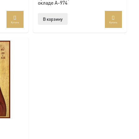
окладе A-974
В корзину
Купить
Купить
ар
ет
колько
иаций.
ии
но
рать
анице
ра.