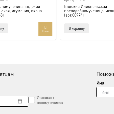
бномученица Евдокия
Евдокия Илиопольская
ская, игумения, икона
преподобномученица, ико
58)
(арт.00974)
ину
В корзину
Купить
вятцам
Поможе
Имя
Учитывать
новомучеников