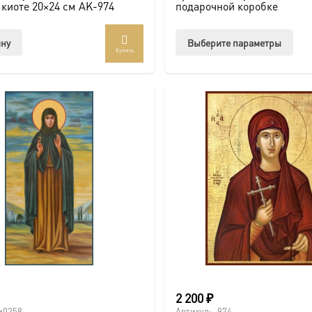
 киоте 20×24 см AK-974
подарочной коробке
Этот
ину
Выберите параметры
Купить
тов
име
нес
вар
Опц
мож
выб
на
стр
това
2 200
₽
м0258
Артикул:
974