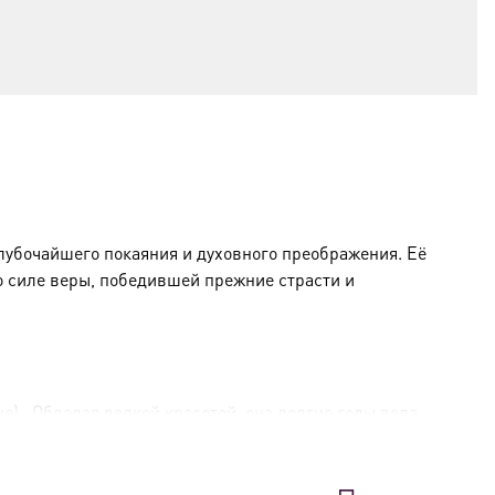
убочайшего покаяния и духовного преображения. Её
о силе веры, победившей прежние страсти и
не)
. Обладая редкой красотой, она долгие годы вела
ященного Писания старцем-иноком Германом,