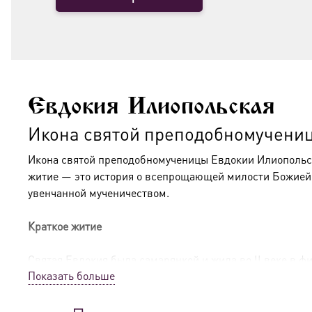
Евдокия Илиопольская
Икона святой преподобномучени
Икона святой преподобномученицы Евдокии Илиопольск
житие — это история о всепрощающей милости Божией, 
увенчанной мученичеством.
Краткое житие
Святая Евдокия была самарянкой и жила во II веке в 
Показать больше
греховную жизнь, стяжав этим огромное богатство
. Пе
говорившего о Страшном Суде
. Слова о возмездии гре