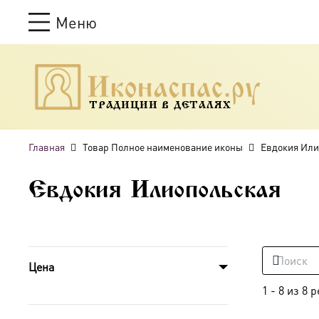
Меню
ТРАДИЦИИ В ДЕТАЛЯХ
Главная
Товар Полное наименование иконы
Евдокия Или
Евдокия Илиопольская
Цена
1
-
8
из
8
р