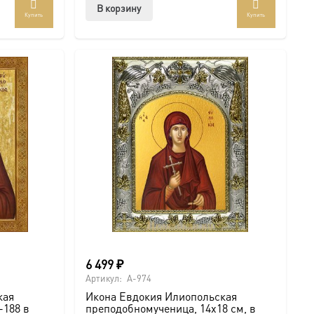
В корзину
Купить
Купить
6 499
₽
Артикул:
A-974
кая
Икона Евдокия Илиопольская
188 в
преподобномученица, 14х18 см, в