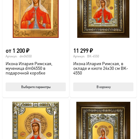
от
1 200
₽
11 299
₽
Артикул:
dm04550
Артикул:
BK-4550
Икона Илария Римская,
Икона Илария Римская, в
мученица dm04550 в
окладе и киоте 24х30 см BK-
подарочной коробке
4550
Этот
Выберите параметры
В корзину
товар
имеет
несколько
вариаций.
Опции
можно
выбрать