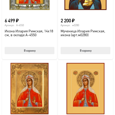
6 499
₽
2 200
₽
Артикул:
A-4550
Артикул:
м0280
Икона Илария Римская, 14х18
Мученица Илария Римская,
см, в окладе A-4550
икона (арт.м0280)
В корзину
В корзину