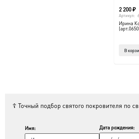
2 200
₽
Артикул:
Ирина К
(арт.0650
В корз
☦ Точный подбор святого покровителя по с
Дата рождения:
Имя: