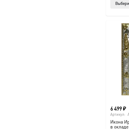
Выбери
6 499
₽
Артикул:
Икона Ир
в окладе