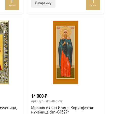
В корзину
Купить
Купить
14 000
₽
Артикул:
dm-04529r
мученица,
Мерная икона Ирина Коринфская
мученица dm-04529r