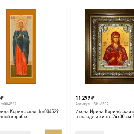
0
₽
11 299
₽
dm004529
Артикул:
BK-6507
рина Коринфская dm004529
Икона Ирина Коринфская 
чной коробке
в окладе и киоте 24х30 см