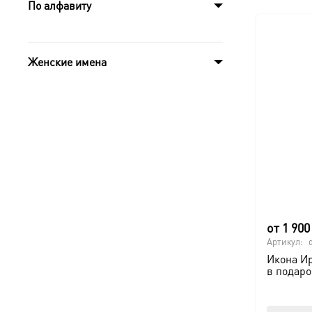
По алфавиту
Женские имена
от
1 90
Артикул:
Икона И
в подаро