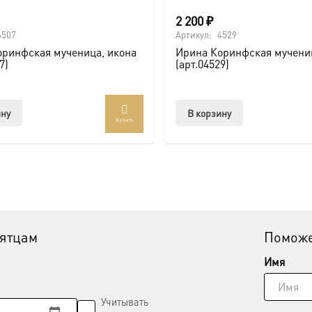
2 200
₽
6507
Артикул:
4529
оринфская мученица, икона
Ирина Коринфская мучени
7)
(арт.04529)
ину
В корзину
Купить
вятцам
Поможе
Имя
Учитывать