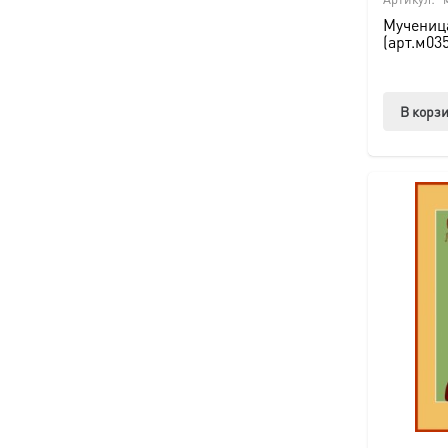
Мучениц
(арт.м03
В корз