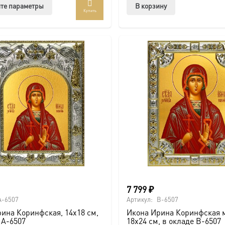
Этот
те параметры
В корзину
Купить
товар
имеет
несколько
вариаций.
Опции
можно
выбрать
на
странице
товара.
7 799
₽
A-6507
Артикул:
B-6507
ина Коринфская, 14х18 см,
Икона Ирина Коринфская 
 A-6507
18х24 см, в окладе B-6507