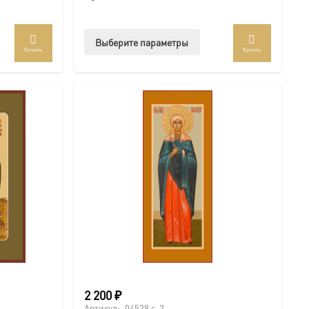
Этот
Выберите параметры
Купить
Купить
товар
имеет
несколько
вариаций.
Опции
можно
выбрать
на
странице
товара.
2 200
₽
Артикул:
04529 с-2