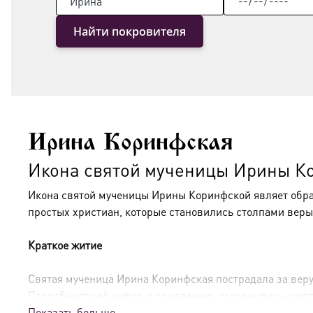
Найти покровителя
Ирина Коринфская
Икона святой мученицы Ирины К
Икона святой мученицы Ирины Коринфской являет образ
простых христиан, которые становились столпами веры
Краткое житие
Святая мученица Ирина Коринфская пострадала за веру в
Подробности её жития, к сожалению, сохранились скупо
Показать больше
Христа и принести жертву языческим богам. Проявив н