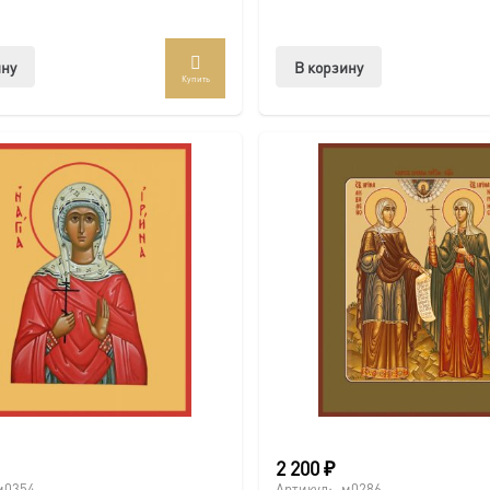
ину
В корзину
Купить
2 200
₽
м0354
Артикул:
м0286