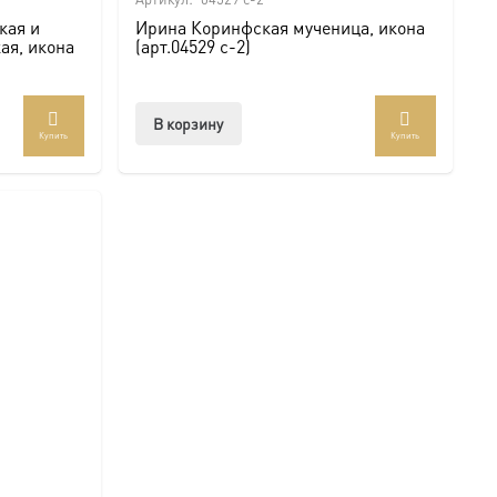
кая и
Ирина Коринфская мученица, икона
ая, икона
(арт.04529 с-2)
В корзину
Купить
Купить