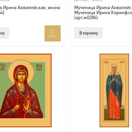
а Ирина Аквилейская, икона
Мученица Ирина Аквилейс
54)
Мученица Ирина Коринфск
(арт.м0286)
ину
В корзину
Купить