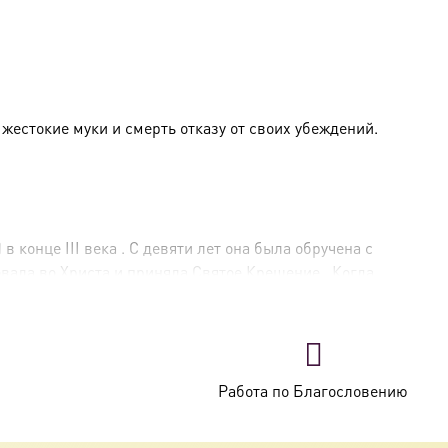
естокие муки и смерть отказу от своих убеждений.
в конце III века
. С девяти лет она была обручена с
ровала во Христа и приняла Святое Крещение
. Когда
избил её, а затем отдал на суд епарху города,
ю от веры, если она станет его женой, но святая
 жгли раскалённым железом, бросали в раскалённую
преклонность и совершаемые чудеса, около
500 мужей
Работа по Благословению
приняв мученический венец около
304 года
.