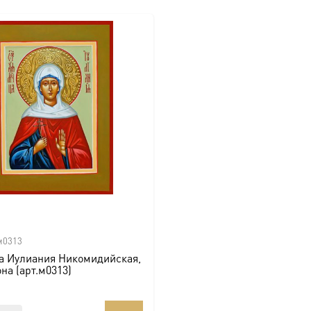
м0313
а Иулиания Никомидийская,
она (арт.м0313)