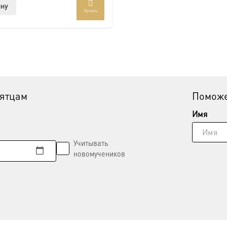
ину
Купить
вятцам
Поможе
Имя
Учитывать
новомучеников