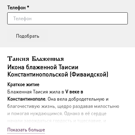
Телефон *
Подобрать
Таисия Блаженная
Икона блаженной Таисии
Константинопольской (Фиваидской)
Краткое житие
Блаженная Таисия жила в
V веке в
Константинополе
. Она вела добродетельную и
благочестивую жизнь, щедро раздавая милостыню
и помогая нуждающимся. Однако в её сердце
начали зарождаться гордость и тщеславие, и
дьявол, воспользовавшись этим, соблазнил её.
Показать больше
После долгих уговоров она была вовлечена в