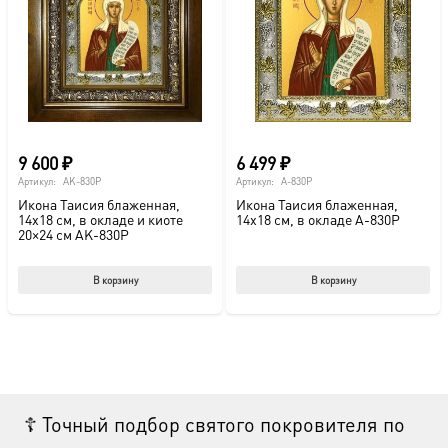
9 600
₽
6 499
₽
Артикул:
AK-830P
Артикул:
A-830P
Икона Таисия блаженная,
Икона Таисия блаженная,
14х18 см, в окладе и киоте
14х18 см, в окладе A-830P
20×24 см AK-830P
В корзину
В корзину
☦ Точный подбор святого покровителя по