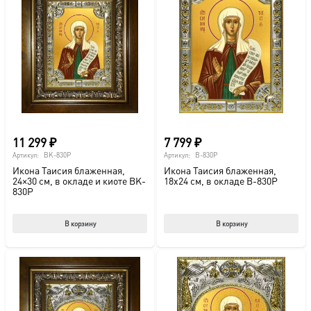
11 299
₽
7 799
₽
Артикул:
BK-830P
Артикул:
B-830P
Икона Таисия блаженная,
Икона Таисия блаженная,
24×30 см, в окладе и киоте BK-
18х24 см, в окладе B-830P
830P
В корзину
В корзину