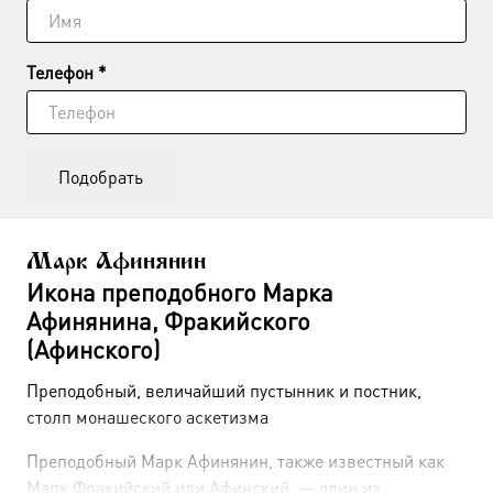
Телефон *
Подобрать
Марк Афинянин
Икона преподобного Марка
Афинянина, Фракийского
(Афинского)
Преподобный, величайший пустынник и постник,
столп монашеского аскетизма
Преподобный Марк Афинянин, также известный как
Марк Фракийский или Афинский, — один из