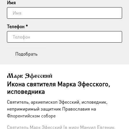
Имя
Телефон *
Подобрать
Марк Эфесский
Икона святителя Марка Эфесского,
исповедника
Святитель, архиепископ Эфесский, исповедник,
непримиримый защитник Православия на
Флорентийском соборе
Святитель Марк Эфесский (в миру Мануил Евгеник,