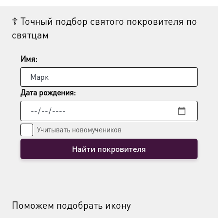
Опции
☦ Точный подбор святого покровителя по
можно
святцам
выбрать
на
странице
Имя:
товара.
Дата рождения:
Учитывать новомучеников
Найти покровителя
Поможем подобрать икону