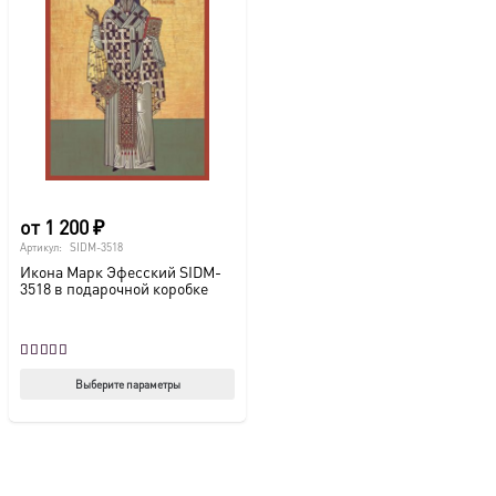
от
1 200
₽
Артикул:
SIDM-3518
Икона Марк Эфесский SIDM-
3518 в подарочной коробке
Оценка
5.00
из 5
Этот
Выберите параметры
товар
имеет
несколько
вариаций.