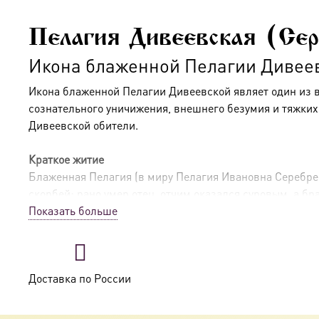
Пелагия Дивеевская (Сер
Икона блаженной Пелагии Дивее
Икона блаженной Пелагии Дивеевской являет один из
сознательного уничижения, внешнего безумия и тяжких
Дивеевской обители.
Краткое житие
Блаженная Пелагия (в миру Пелагия Ивановна Серебрен
скорбей: рано умер отец, отчим оказался суровым, а бр
Показать больше
Перелом наступил в 1828 году после встречи с
преподо
предсказал, что она будет жить в Дивееве и станет «св
Доставка по России
Вернувшись домой, Пелагия начала нести подвиг, котор
не понимали, жестоко били, сажали на цепь. В 1837 год
а её странные, порой буйные поступки часто были про