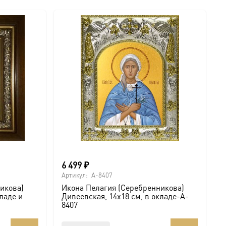
6 499
₽
Артикул:
A-8407
икова)
Икона Пелагия (Серебренникова)
кладе и
Дивеевская, 14х18 см, в окладе-A-
8407