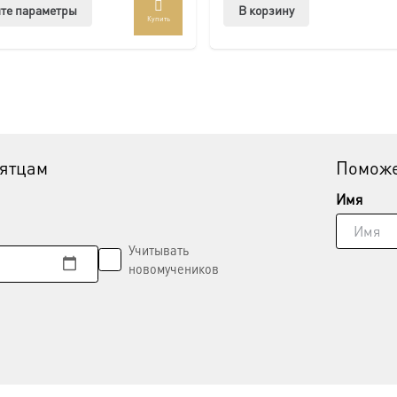
Этот
те параметры
В корзину
Купить
товар
имеет
несколько
вариаций.
Опции
можно
выбрать
вятцам
Поможе
на
странице
Имя
товара.
Учитывать
новомучеников