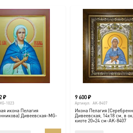
22
₽
9 600
₽
MG-1023
Артикул:
AK-8407
ая икона Пелагия
Икона Пелагия (Серебренн
енникова) Дивеевская-MG-
Дивеевская, 14х18 см, в о
киоте 20×24 см-AK-8407