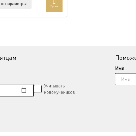
Этот
те параметры
Купить
товар
имеет
несколько
вариаций.
Опции
можно
выбрать
вятцам
Поможе
на
странице
Имя
товара.
Учитывать
новомучеников