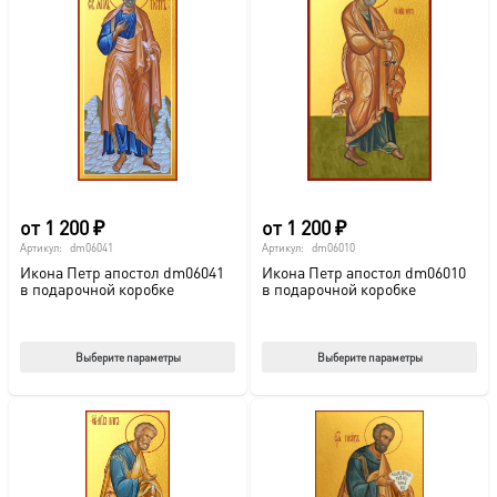
от
1 200
₽
от
1 200
₽
Артикул:
dm06041
Артикул:
dm06010
Икона Петр апостол dm06041
Икона Петр апостол dm06010
в подарочной коробке
в подарочной коробке
Этот
Этот
Выберите параметры
Выберите параметры
товар
тов
имеет
име
несколько
нес
вариаций.
вар
Опции
Опц