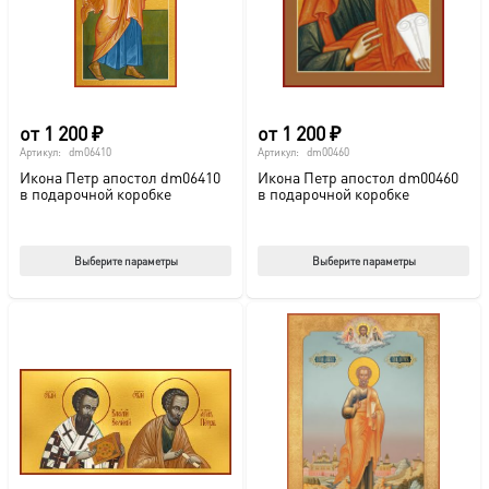
на
на
странице
стр
товара.
това
от
1 200
₽
от
1 200
₽
Артикул:
dm06410
Артикул:
dm00460
Икона Петр апостол dm06410
Икона Петр апостол dm00460
в подарочной коробке
в подарочной коробке
Этот
Этот
Выберите параметры
Выберите параметры
товар
тов
имеет
име
несколько
нес
вариаций.
вар
Опции
Опц
можно
мож
выбрать
выб
на
на