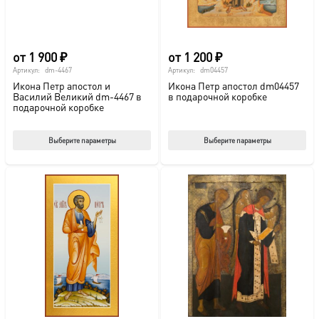
странице
стр
товара.
това
от
1 900
₽
от
1 200
₽
Артикул:
dm-4467
Артикул:
dm04457
Икона Петр апостол и
Икона Петр апостол dm04457
Василий Великий dm-4467 в
в подарочной коробке
подарочной коробке
Этот
Этот
Выберите параметры
Выберите параметры
товар
тов
имеет
име
несколько
нес
вариаций.
вар
Опции
Опц
можно
мож
выбрать
выб
на
на
странице
стр
товара.
това