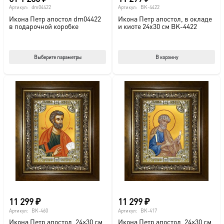
Артикул:
dm04422
Артикул:
BK-4422
Икона Петр апостол dm04422
Икона Петр апостол, в окладе
в подарочной коробке
и киоте 24х30 см BK-4422
Этот
Выберите параметры
В корзину
товар
имеет
несколько
вариаций.
Опции
можно
выбрать
на
странице
товара.
11 299
₽
11 299
₽
Артикул:
BK-460
Артикул:
BK-417
Икона Петр апостол, 24×30 см,
Икона Петр апостол, 24×30 см,