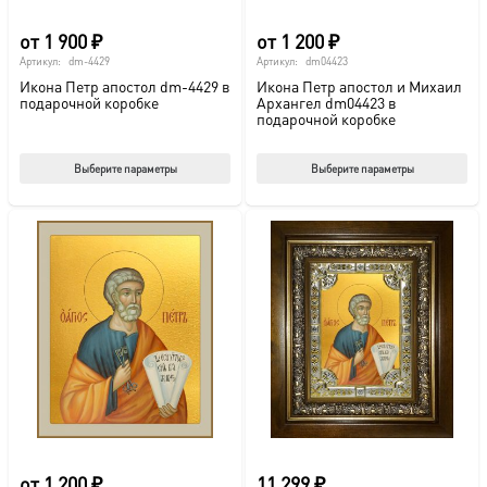
от
1 900
₽
от
1 200
₽
Артикул:
dm-4429
Артикул:
dm04423
Икона Петр апостол dm-4429 в
Икона Петр апостол и Михаил
подарочной коробке
Архангел dm04423 в
подарочной коробке
Этот
Этот
Выберите параметры
Выберите параметры
товар
тов
имеет
име
несколько
нес
вариаций.
вар
Опции
Опц
можно
мож
выбрать
выб
на
на
странице
стр
товара.
това
от
1 200
₽
11 299
₽