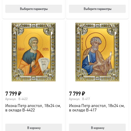
Этот
Этот
Выберите параметры
Выберите параметры
товар
тов
имеет
име
несколько
нес
вариаций.
вар
Опции
Опц
можно
мож
выбрать
выб
на
на
странице
стр
товара.
това
7 799
₽
7 799
₽
Артикул:
B-4422
Артикул:
B-417
Икона Петр апостол, 18х24 см,
Икона Петр апостол, 18х24 см,
в окладе B-4422
в окладе B-417
В корзину
В корзину