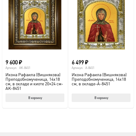
9 600
₽
6 499
₽
Артикул:
AK-8451
Артикул:
A-8451
Икона Рафаила (Вишнякова)
Икона Рафаила (Вишнякова)
Преподобномученица, 14х18
Преподобномученица, 14х18
см, в окладе и киоте 20×24 см-
см, в окладе-A-8451
AK-8451
В корзину
В корзину