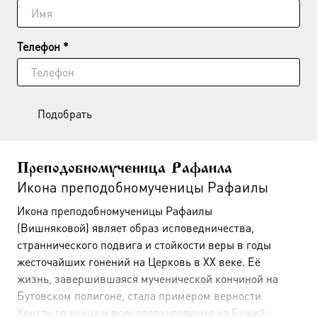
Телефон *
Подобрать
Преподобномученица Рафаила
Икона преподобномученицы Рафаилы
Икона преподобномученицы Рафаилы
(Вишняковой) являет образ исповедничества,
страннического подвига и стойкости веры в годы
жесточайших гонений на Церковь в XX веке. Её
жизнь, завершившаяся мученической кончиной на
Бутовском полигоне, стала примером верности
Христу до конца и всецелого упования на Божий