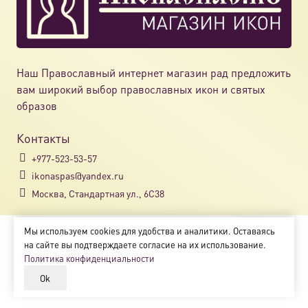
Наш Православный интернет магазин рад предложить
вам широкий выбор православных икон и святых
образов
Контакты
+977-523-53-57
ikonaspas@yandex.ru
Москва, Стандартная ул., 6С38
Мы используем cookies для удобства и аналитики. Оставаясь
Copyright © 2018-2025
на сайте вы подтверждаете согласие на их использование.
Магазин православных икон «ikonaspas.ru»
Политика конфиденциальности
Ok