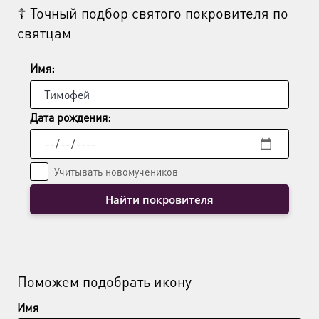
☦ Точный подбор святого покровителя по
можно
святцам
выбрать
на
странице
Имя:
товара.
Дата рождения:
Учитывать новомучеников
Найти покровителя
Поможем подобрать икону
Имя