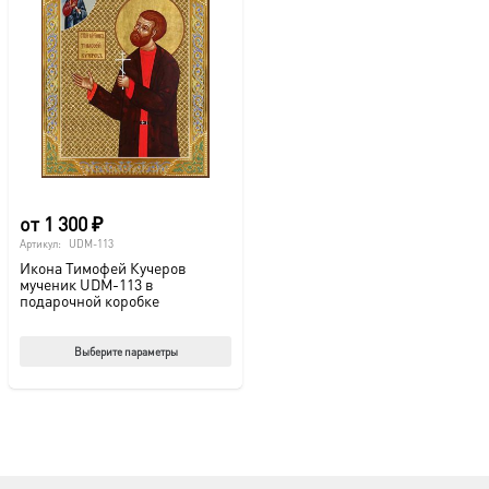
от
1 300
₽
Артикул:
UDM-113
Икона Тимофей Кучеров
мученик UDM-113 в
подарочной коробке
Этот
Выберите параметры
товар
имеет
несколько
вариаций.
Опции