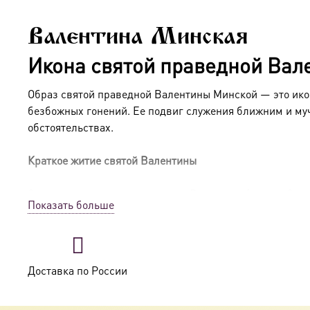
Валентина Минская
Икона святой праведной Вал
Образ святой праведной Валентины Минской — это икон
безбожных гонений. Ее подвиг служения ближним и му
обстоятельствах.
Краткое житие святой Валентины
Святая праведная исповедница Валентина (в миру Сулко
Показать больше
и стремлением к служению. После революции 1917 года,
прихожанкой Минского Свято-Духова кафедрального со
В 1930-е годы Валентина была арестована и приговоре
Доставка по России
активной церковной жизни и помощи священнослужител
заключенных. После освобождения Валентина вернулась 
заключении в 1953 году, до конца сохранив верность Хр