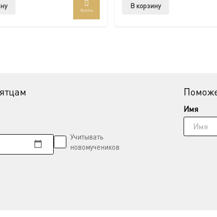
ину
В корзину
Купить
вятцам
Поможе
Имя
Учитывать
новомучеников