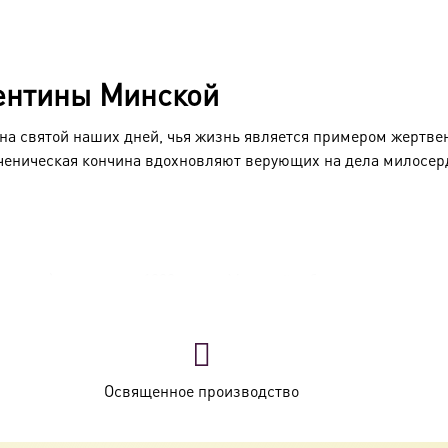
ентины Минской
а святой наших дней, чья жизнь является примером жертвен
ченическая кончина вдохновляют верующих на дела милосер
вская) родилась в 1888 году в Минской губернии в дворянск
 когда начались жестокие гонения на Церковь, Валентина не 
бора, где несла различные послушания.
на к ссылке в Казахстан по ложному обвинению в «антисовет
Освященное производство
ям. В ссылке, несмотря на тяжелейшие условия, она продол
в Минск, но в 1950 году была арестована вновь и приговорен
исту.