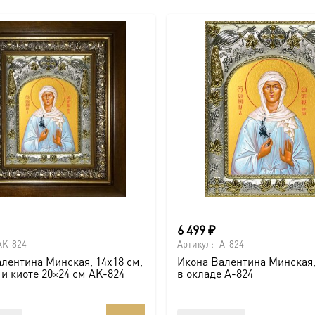
6 499
₽
AK-824
Артикул:
A-824
лентина Минская, 14х18 см,
Икона Валентина Минская,
 и киоте 20×24 см AK-824
в окладе A-824