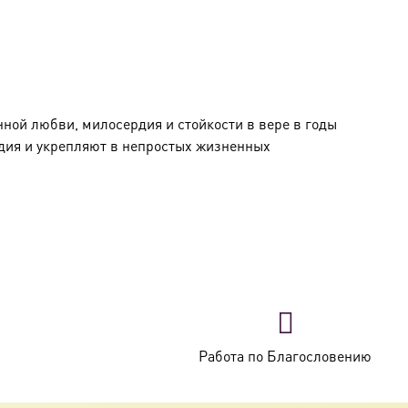
ной любви, милосердия и стойкости в вере в годы
дия и укрепляют в непростых жизненных
ой семье. С юных лет она отличалась глубокой верой
отреклась от своих убеждений. Она стала активной
ской деятельности». Вся ее «вина» заключалась в
Работа по Благословению
жала молиться и поддерживать дух других
а к 10 годам лагерей. Скончалась святая в