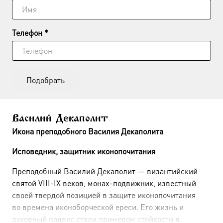
Телефон *
Подобрать
Василий Декаполит
Икона преподобного Василия Декаполита
Исповедник, защитник иконопочитания
Преподобный Василий Декаполит — византийский
святой VIII-IX веков, монах-подвижник, известный
своей твердой позицией в защите иконопочитания
во времена иконоборческой ереси. Его жизнь и
духовный подвиг стали примером стойкости в