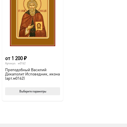
от
1 200
₽
Артикул:
м0162
Преподобный Василий
Декаполит Исповедник, икона
(арт.м0162)
Этот
Выберите параметры
товар
имеет
несколько
вариаций.
Опции