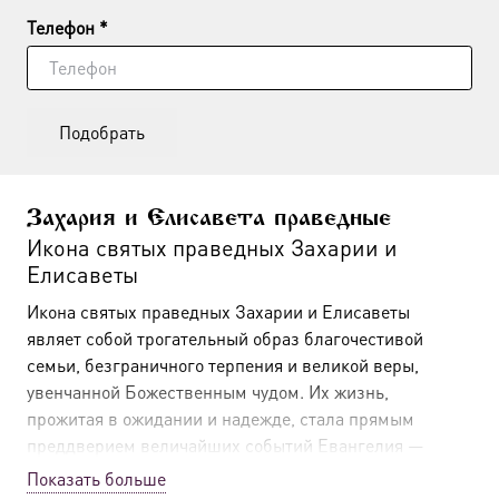
Телефон *
Подобрать
Захария и Елисавета праведные
Икона святых праведных Захарии и
Елисаветы
Икона святых праведных Захарии и Елисаветы
являет собой трогательный образ благочестивой
семьи, безграничного терпения и великой веры,
увенчанной Божественным чудом. Их жизнь,
прожитая в ожидании и надежде, стала прямым
преддверием величайших событий Евангелия —
Рождества Христова и явления миру последнего
Показать больше
пророка Ветхого Завета, Иоанна Крестителя. Этот