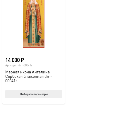
14 000
₽
Артикул:
dm-00041г
Мерная икона Ангелина
Сербская блаженная dm-
00041г
Этот
Выберите параметры
товар
имеет
несколько
вариаций.
Опции