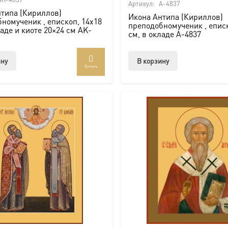
Артикул:
A-4837
типа (Кириллов)
Икона Антипа (Кириллов)
номученик , епископ, 14х18
преподобномученик , еписк
ладе и киоте 20×24 см AK-
см, в окладе A-4837
ину
В корзину
Купить