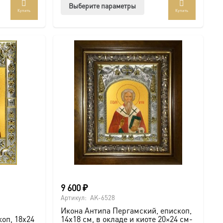
Этот
Выберите параметры
Купить
Купить
товар
имеет
несколько
вариаций.
Опции
можно
выбрать
на
странице
товара.
9 600
₽
Артикул:
AK-6528
Икона Антипа Пергамский, епископ,
оп, 18х24
14х18 см, в окладе и киоте 20×24 см-