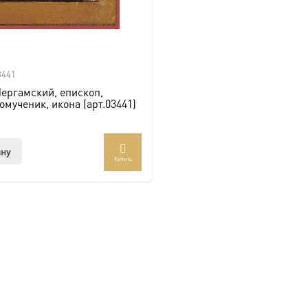
3441
ергамский, епископ,
мученик, икона (арт.03441)
ину
Купить