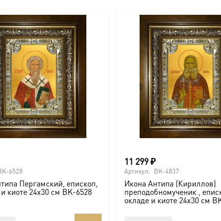
11 299
₽
BK-6528
Артикул:
BK-4837
типа Пергамский, епископ,
Икона Антипа (Кириллов)
 и киоте 24х30 см BK-6528
преподобномученик , еписк
окладе и киоте 24х30 см B