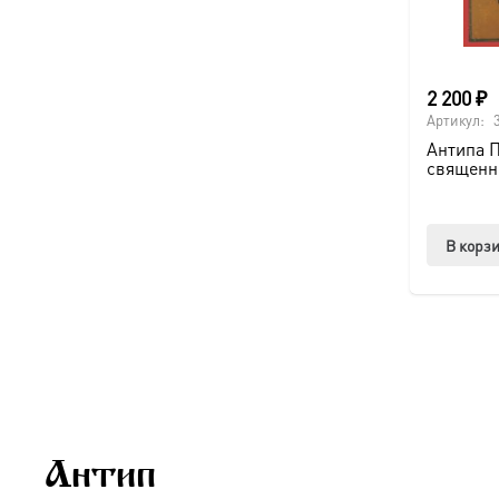
2 200
₽
Артикул:
Антипа П
священно
В корз
Антип