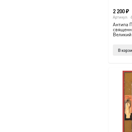
2 200
₽
Артикул:
Антипа 
священн
Великий 
В корз