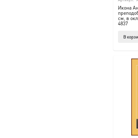
Икона Ан
преподоб
см, в ок
4837
В корз