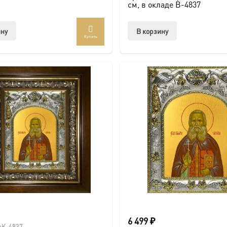
см, в окладе B-4837
ину
В корзину
Купить
6 499
₽
AK-4837