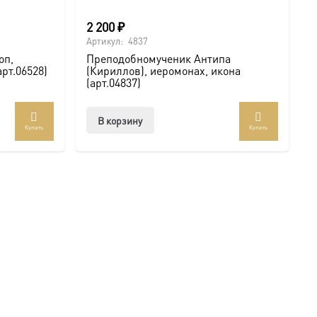
2 200
₽
Артикул:
4837
оп,
Преподобномученик Антипа
рт.06528)
(Кириллов), иеромонах, икона
(арт.04837)
В корзину
Купить
Купить