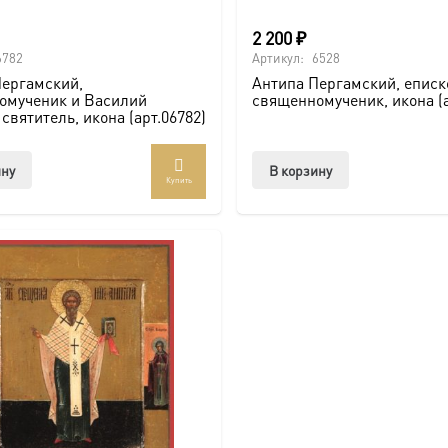
2 200
₽
6782
Артикул:
6528
Пергамский,
Антипа Пергамский, еписк
омученик и Василий
священномученик, икона (а
святитель, икона (арт.06782)
ину
В корзину
Купить