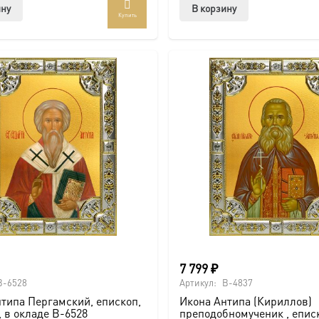
ину
В корзину
Купить
7 799
₽
B-6528
Артикул:
B-4837
типа Пергамский, епископ,
Икона Антипа (Кириллов)
, в окладе B-6528
преподобномученик , еписк