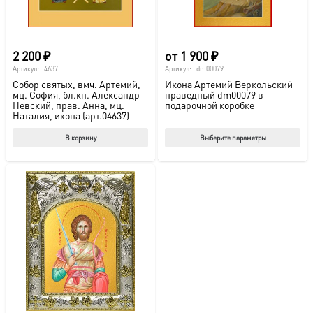
2 200
₽
от
1 900
₽
Артикул:
4637
Артикул:
dm00079
Собор святых, вмч. Артемий,
Икона Артемий Веркольский
мц. София, бл.кн. Александр
праведный dm00079 в
Невский, прав. Анна, мц.
подарочной коробке
Наталия, икона (арт.04637)
Этот
В корзину
Выберите параметры
тов
име
нес
вар
Опц
мож
выб
на
стр
това