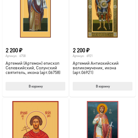
мож
выб
на
стр
това
2 200
₽
2 200
₽
Артикул:
6758
Артикул:
6921
Артемий (Артемон) епископ
Артемий Антиохийский
Селевкийский, Солунский
великомученик, икона
святитель, икона (арт.06758)
(арт.06921)
В корзину
В корзину