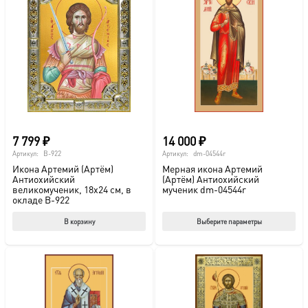
7 799
₽
14 000
₽
Артикул:
B-922
Артикул:
dm-04544r
Икона Артемий (Артём)
Мерная икона Артемий
Антиохийский
(Артём) Антиохийский
великомученик, 18х24 см, в
мученик dm-04544r
окладе B-922
Этот
В корзину
Выберите параметры
тов
име
нес
вар
Опц