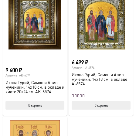
6 499
₽
Артикул:
A-6574
9 600
₽
Икона Гурий, Самон и Авив
Артикул:
AK-6574
мученики, 14х18 см, в окладе
Икона Гурий, Самон и Авив
A-6574
мученики, 14х18 см, в окладе и
киоте 20×24 см-AK-6574
Оценка
5.00
из 5
В корзину
В корзину