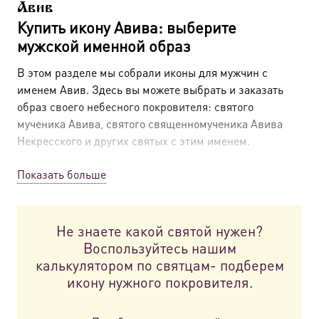
Авив
Купить икону Авива: выберите
мужской именной образ
В этом разделе мы собрали иконы для мужчин с
именем Авив. Здесь вы можете выбрать и заказать
образ своего небесного покровителя: святого
мученика Авива, святого священномученика Авива
Некресского и других святых с этим именем.
Если хотите подробнее узнать о святых
Показать больше
покровителях и правилах выбора именной иконы —
загляните в наш
гид «Какая икона подходит
Авиву».
Не знаете какой святой нужен?
Воспользуйтесь нашим
Мы создаем все иконы в каталоге на освященном
калькулятором по святцам- подберем
производстве. Наши мастера выполняют их строго
икону нужного покровителя.
по канонам. Выберите подходящий вариант по
фото, цене и типу исполнения. Мы доставляем
заказы по всей России.