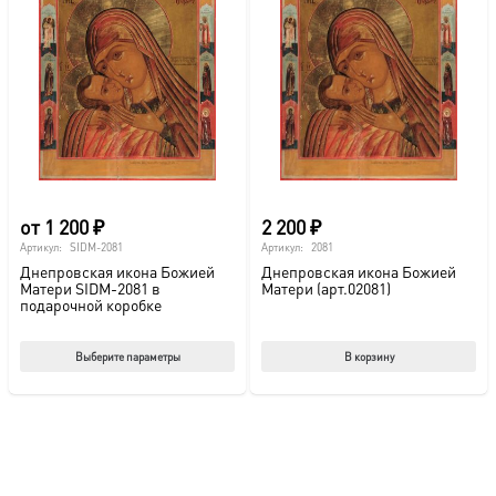
от
1 200
₽
2 200
₽
Артикул:
SIDM-2081
Артикул:
2081
Днепровская икона Божией
Днепровская икона Божией
Матери SIDM-2081 в
Матери (арт.02081)
подарочной коробке
Этот
Выберите параметры
В корзину
товар
имеет
несколько
вариаций.
Опции