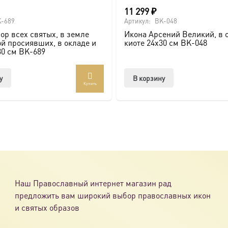
11 299
₽
-689
Артикул:
BK-048
ор всех святых, в земле
Икона Арсений Великий, в 
й просиявших, в окладе и
киоте 24х30 см BK-048
30 см BK-689
у
В корзину
Купить
Наш Православный интернет магазин рад
предложить вам широкий выбор православных икон
и святых образов