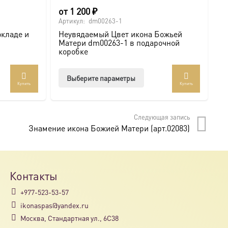
от
1 200
₽
6
Артикул:
dm00263-1
Ар
окладе и
Неувядаемый Цвет икона Божьей
И
Матери dm00263-1 в подарочной
с
коробке
Этот
Выберите параметры
Купить
Купить
товар
имеет
несколько
Следующая запись
вариаций.
Знамение икона Божией Матери (арт.02083)
Опции
можно
выбрать
на
Контакты
странице
+977-523-53-57
товара.
ikonaspas@yandex.ru
Москва, Стандартная ул., 6С38