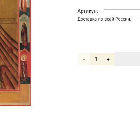
Артикул:
Доставка по всей России:
Количество
товара
Днепровская
икона
Божией
Матери
(арт.02081)