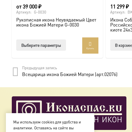
от
39 000
₽
11 299
₽
Артикул:
G-0030
Артикул:
BK
Рукописная икона Неувядаемый Цвет
Икона Соб
икона Божией Матери G-0030
Российско
киоте 24х
Этот
Выберите параметры
В корзин
Купить
товар
имеет
несколько
Предыдущая запись
вариаций.
Всецарица икона Божией Матери (арт.02076)
Опции
можно
выбрать
на
странице
товара.
Мы используем cookies для удобства и
аналитики. Оставаясь на сайте вы