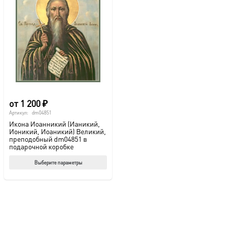
от
1 200
₽
Артикул:
dm04851
Икона Иоанникий (Ианикий,
Ионикий, Иоаникий) Великий,
преподобный dm04851 в
подарочной коробке
Этот
Выберите параметры
товар
имеет
несколько
вариаций.
Опции