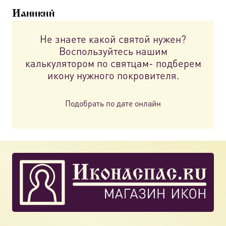
можно
Ианикий
выбрать
на
Не знаете какой святой нужен?
странице
Воспользуйтесь нашим
товара.
калькулятором по святцам- подберем
икону нужного покровителя.
Подобрать по дате онлайн