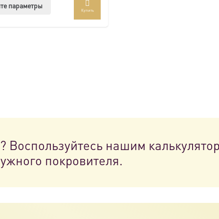
Этот
те параметры
Купить
товар
имеет
несколько
вариаций.
Опции
можно
выбрать
на
странице
товара.
н? Воспользуйтесь нашим калькулято
нужного покровителя.