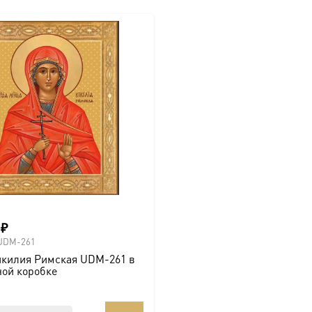
0
₽
UDM-261
икилия Римская UDM-261 в
ной коробке