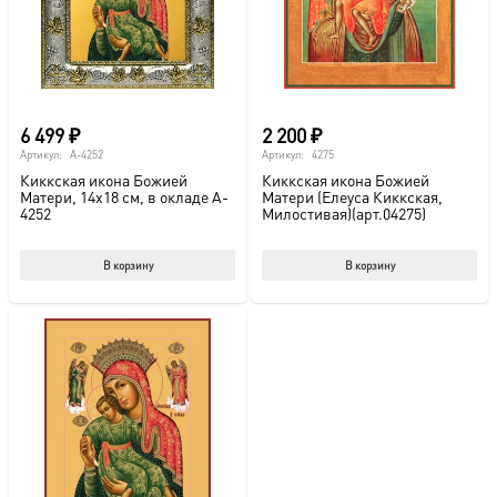
6 499
₽
2 200
₽
Артикул:
A-4252
Артикул:
4275
Киккская икона Божией
Киккская икона Божией
Матери, 14х18 см, в окладе A-
Матери (Елеуса Киккская,
4252
Милостивая)(арт.04275)
В корзину
В корзину