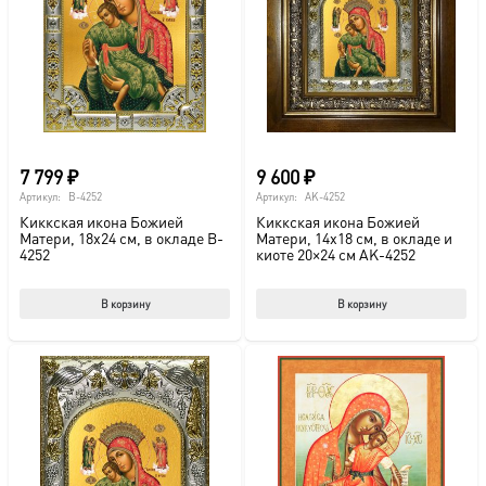
можно
выбрать
на
странице
товара.
7 799
₽
9 600
₽
Артикул:
B-4252
Артикул:
AK-4252
Киккская икона Божией
Киккская икона Божией
Матери, 18х24 см, в окладе B-
Матери, 14х18 см, в окладе и
4252
киоте 20×24 см AK-4252
В корзину
В корзину