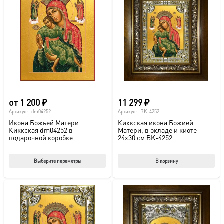
от
1 200
₽
11 299
₽
Артикул:
dm04252
Артикул:
BK-4252
Икона Божьей Матери
Киккская икона Божией
Киккская dm04252 в
Матери, в окладе и киоте
подарочной коробке
24х30 см BK-4252
Этот
Выберите параметры
В корзину
товар
имеет
несколько
вариаций.
Опции