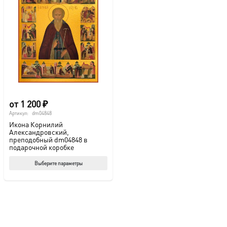
от
1 200
₽
Артикул:
dm04848
Икона Корнилий
Александровский,
преподобный dm04848 в
подарочной коробке
Этот
Выберите параметры
товар
имеет
несколько
вариаций.
Опции