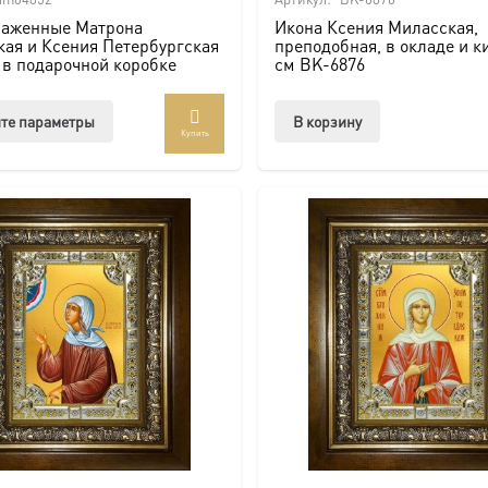
лаженные Матрона
Икона Ксения Миласская,
ая и Ксения Петербургская
преподобная, в окладе и к
в подарочной коробке
см BK-6876
Этот
те параметры
В корзину
Купить
товар
имеет
несколько
вариаций.
Опции
можно
выбрать
на
странице
товара.