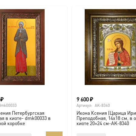
0
₽
9 600
₽
dmk00033
Артикул:
AK-8340
ения Петербургская
Икона Ксения (Царица Ири
я в киоте- dmk00033 в
Преподобная, 14х18 см, в 
ной коробке
киоте 20×24 см-AK-8340