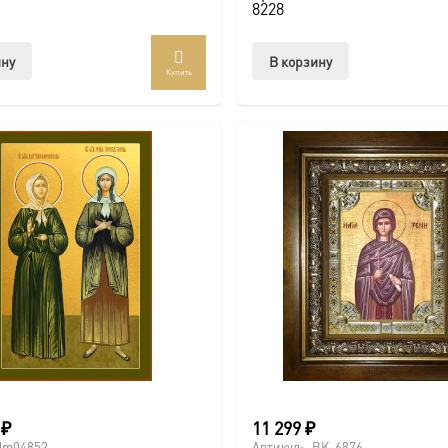
8228
ину
В корзину
Купить
0
₽
11 299
₽
dm04852
Артикул:
BK-6876