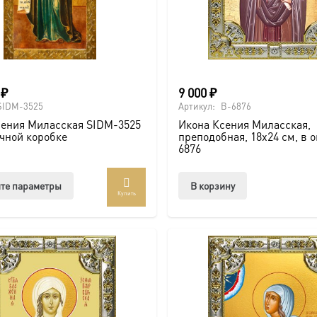
0
₽
9 000
₽
SIDM-3525
Артикул:
B-6876
сения Миласская SIDM-3525
Икона Ксения Миласская,
чной коробке
преподобная, 18х24 см, в 
6876
Этот
те параметры
В корзину
Купить
товар
имеет
несколько
вариаций.
Опции
можно
выбрать
на