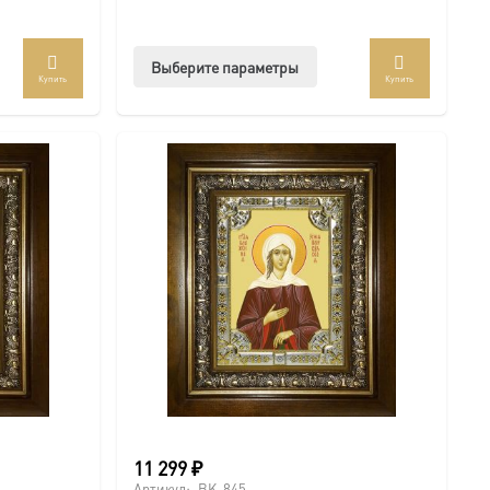
Этот
Выберите параметры
Купить
Купить
товар
имеет
несколько
вариаций.
Опции
можно
выбрать
на
странице
товара.
11 299
₽
Артикул:
BK-845