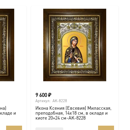
9 600
₽
Артикул:
AK-8228
на)
Икона Ксения (Евсевия) Миласская,
окладе и
преподобная, 14х18 см, в окладе и
киоте 20×24 см-AK-8228