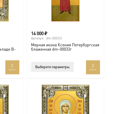
14 000
₽
Артикул:
dm-00033г
Мерная икона Ксения Петербургская
окладе B-
блаженная dm-00033г
Этот
Выберите параметры
Купить
Купить
товар
имеет
несколько
вариаций.
Опции
можно
выбрать
на