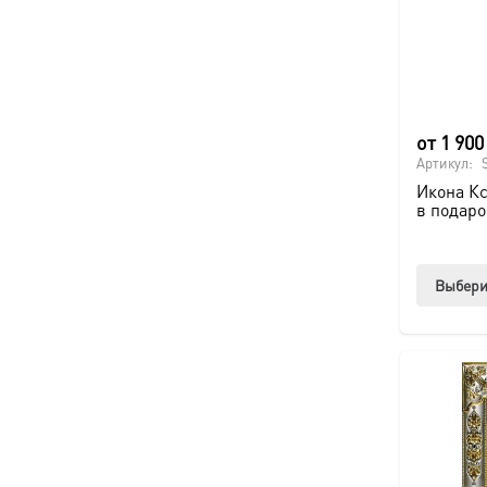
от
1 90
Артикул:
Икона К
в подаро
Выбери