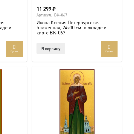
11 299
₽
Артикул:
BK-067
ая
Икона Ксения Петербургская
ладе и
блаженная, 24×30 см, в окладе и
киоте BK-067
В корзину
Купить
Купить