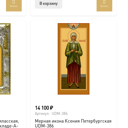
В корзину
Купить
Купить
14 100
₽
Артикул:
UDM-386
иласская,
Мерная икона Ксения Петербургская
окладе-A-
UDM-386