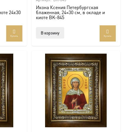
Икона Ксения Петербургская
иоте 24х30
блаженная, 24×30 см, в окладе и
киоте BK-845
В корзину
Купить
Купить