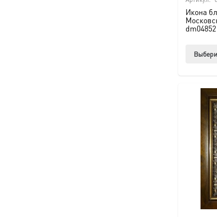
Икона б
Московск
dm04852 
Выбери