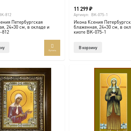
11 299
₽
BK-812
Артикул:
BK-075-1
ения Петербургская
Икона Ксения Петербургск
я, 24×30 см, в окладе и
блаженная, 24×30 см, в ок
-812
киоте BK-075-1
ину
В корзину
Купить