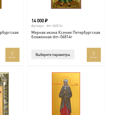
14 000
₽
Артикул:
dm-06814г
рбургская
Мерная икона Ксения Петербургская
блаженная dm-06814г
Этот
Выберите параметры
Купить
Купить
ар
товар
ет
имеет
колько
несколько
иаций.
вариаций.
ии
Опции
но
можно
рать
выбрать
на
анице
странице
ра.
товара.