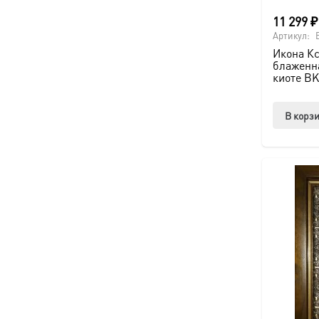
11 299
₽
Артикул:
Икона Кс
блаженна
киоте BK
В корз