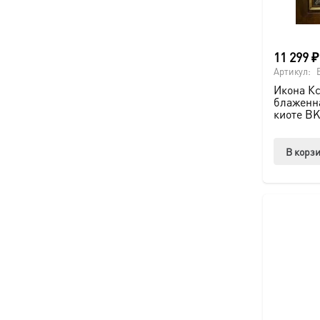
11 299
₽
Артикул:
Икона Кс
блаженна
киоте BK
В корз