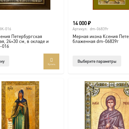
14 000
₽
BK-016
Артикул:
dm-06839г
ения Петербургская
Мерная икона Ксения Пете
я, 24×30 см, в окладе и
блаженная dm-06839г
-016
Этот
ину
Выберите параметры
Купить
тов
име
нес
вар
Опц
мож
выб
на
стр
това