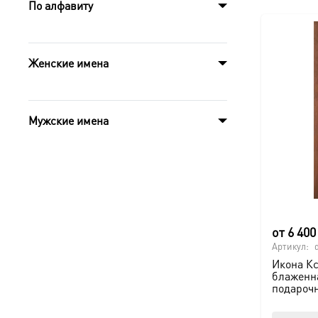
По алфавиту
Женские имена
Мужские имена
от
6 40
Артикул:
Икона Кс
блаженна
подароч