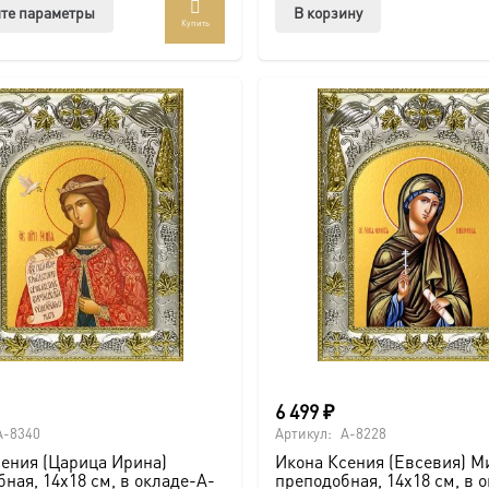
Этот
те параметры
В корзину
Купить
товар
имеет
несколько
вариаций.
Опции
можно
выбрать
на
странице
товара.
6 499
₽
A-8340
Артикул:
A-8228
ения (Царица Ирина)
Икона Ксения (Евсевия) М
ная, 14х18 см, в окладе-A-
преподобная, 14х18 см, в 