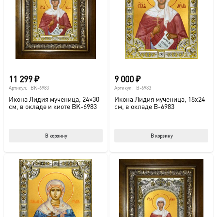
можно
выбрать
на
странице
товара.
11 299
₽
9 000
₽
Артикул:
BK-6983
Артикул:
B-6983
Икона Лидия мученица, 24×30
Икона Лидия мученица, 18х24
см, в окладе и киоте BK-6983
см, в окладе B-6983
В корзину
В корзину