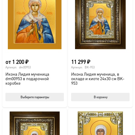
от
1 200
₽
11 299
₽
Артикул:
dm00953
Артикул:
BK-953
Икона Лидия мученица
Икона Лидия мученица, в
dm00953 в подарочной
окладе и киоте 24х30 см BK-
коробке
953
Этот
Выберите параметры
В корзину
товар
имеет
несколько
вариаций.
Опции