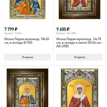
7 799
₽
9 600
₽
Артикул:
B-953
Артикул:
AK-6983
Икона Лидия мученица, 18х24
Икона Лидия мученица, 14х18
см, в окладе B-953
см, в окладе и киоте 20×24 см-
AK-6983
В корзину
В корзину