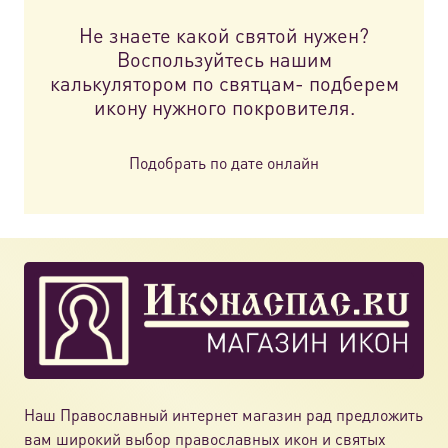
на
на
Не знаете какой святой нужен?
странице
стр
Воспользуйтесь нашим
товара.
това
калькулятором по святцам- подберем
икону нужного покровителя.
Подобрать по дате онлайн
Наш Православный интернет магазин рад предложить
вам широкий выбор православных икон и святых