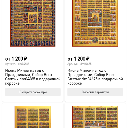
от
1 200
₽
от
1 200
₽
Артикул:
dm04685
Артикул:
dm04675
Икона Минеи на год с
Икона Минеи на год с
Праздниками, Собор Всех
Праздниками, Собор Всех
Святых dm04685 в подарочной
Святых dm04675 в подарочной
коробке
коробке
Этот
Этот
Выберите параметры
Выберите параметры
товар
тов
имеет
име
несколько
нес
вариаций.
вар
Опции
Опц