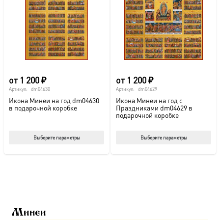
можно
мож
выбрать
выб
на
на
странице
стр
товара.
това
от
1 200
₽
от
1 200
₽
Артикул:
dm04630
Артикул:
dm04629
Икона Минеи на год dm04630
Икона Минеи на год с
в подарочной коробке
Праздниками dm04629 в
подарочной коробке
Этот
Этот
Выберите параметры
Выберите параметры
товар
тов
имеет
име
несколько
нес
вариаций.
вар
Опции
Опц
можно
мож
Минеи
выбрать
выб