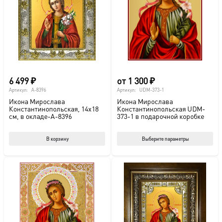
можно
выбрать
на
странице
товара.
6 499
₽
от
1 300
₽
Артикул:
A-8396
Артикул:
UDM-373-1
Икона Мирослава
Икона Мирослава
Константинопольская, 14х18
Константинопольская UDM-
см, в окладе-A-8396
373-1 в подарочной коробке
Этот
В корзину
Выберите параметры
тов
име
нес
вар
Опц
мож
выб