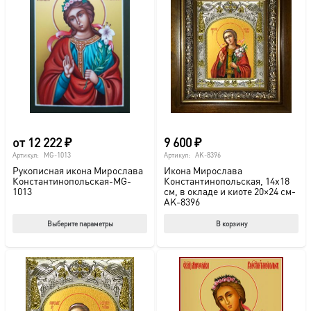
от
12 222
₽
9 600
₽
Артикул:
MG-1013
Артикул:
AK-8396
Рукописная икона Мирослава
Икона Мирослава
Константинопольская-MG-
Константинопольская, 14х18
1013
см, в окладе и киоте 20×24 см-
AK-8396
Этот
Выберите параметры
В корзину
товар
имеет
несколько
вариаций.
Опции