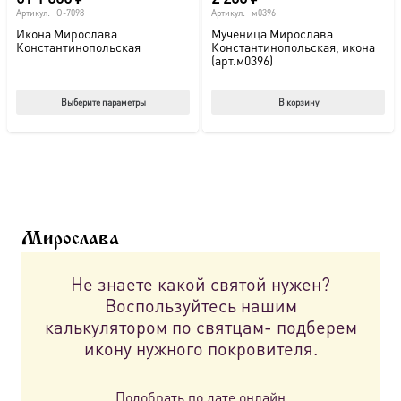
Артикул:
O-7098
Артикул:
м0396
Икона Мирослава
Мученица Мирослава
Константинопольская
Константинопольская, икона
(арт.м0396)
Этот
Выберите параметры
В корзину
товар
имеет
несколько
вариаций.
Опции
можно
Мирослава
выбрать
на
Не знаете какой святой нужен?
странице
Воспользуйтесь нашим
товара.
калькулятором по святцам- подберем
икону нужного покровителя.
Подобрать по дате онлайн