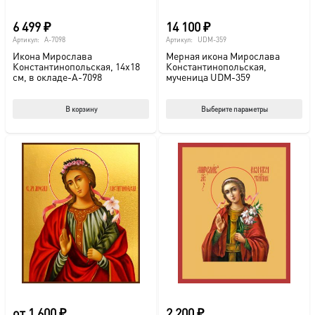
6 499
₽
14 100
₽
Артикул:
A-7098
Артикул:
UDM-359
Икона Мирослава
Мерная икона Мирослава
Константинопольская, 14х18
Константинопольская,
см, в окладе-A-7098
мученица UDM-359
Этот
В корзину
Выберите параметры
тов
име
нес
вар
Опц
мож
выб
на
стр
това
от
1 600
₽
2 200
₽