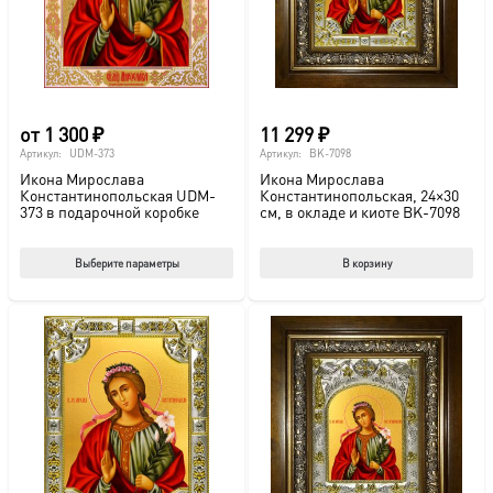
на
стр
това
от
1 300
₽
11 299
₽
Артикул:
UDM-373
Артикул:
BK-7098
Икона Мирослава
Икона Мирослава
Константинопольская UDM-
Константинопольская, 24×30
373 в подарочной коробке
см, в окладе и киоте BK-7098
Этот
Выберите параметры
В корзину
товар
имеет
несколько
вариаций.
Опции
можно
выбрать
на